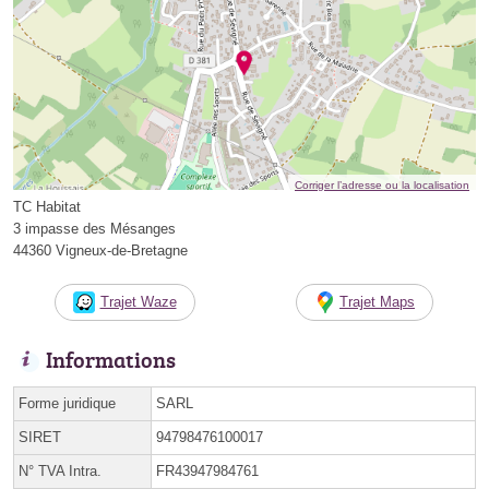
Corriger l’adresse ou la localisation
TC Habitat
3 impasse des Mésanges
44360 Vigneux-de-Bretagne
Trajet Waze
Trajet Maps
Informations
Forme juridique
SARL
SIRET
94798476100017
N° TVA Intra.
FR43947984761