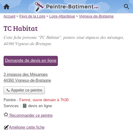
Accueil
>
Pays de la Loire
>
Loire-Atlantique
>
Vigneux-de-Bretagne
TC Habitat
Cette fiche présente "TC Habitat", peintre situé
impasse des mésanges
,
44360 Vigneux-de-Bretagne.
Demande de devis en ligne
3 impasse des Mésanges
44360 Vigneux-de-Bretagne
📞 Appeler ce peintre
Peintre
-
Fermé, ouvre demain à 7h30
Services :
devis en ligne
Recommander ce peintre
Améliorer cette fiche