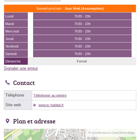
Samedi prochain :
Jour férié (Assomption)
Lundi
7h30 - 20h
Mardi
7h30 - 20h
Mercredi
7h30 - 20h
Jeudi
7h30 - 20h
Vendredi
7h30 - 20h
Samedi
7h30 - 20h
Dimanche
Fermé
Signaler une erreur
Contact
Téléphone
Téléphoner au peintre
Site web
www.tc-habitat.fr
Plan et adresse
© contributeurs OpenStreetMap