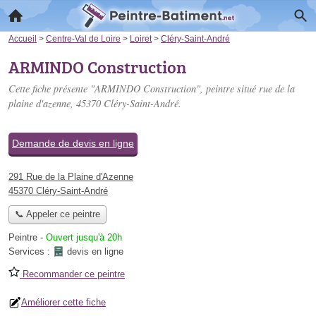
Accueil
>
Centre-Val de Loire
>
Loiret
>
Cléry-Saint-André
ARMINDO Construction
Cette fiche présente "ARMINDO Construction", peintre situé
rue de la
plaine d'azenne
, 45370 Cléry-Saint-André.
Demande de devis en ligne
291 Rue de la Plaine d'Azenne
45370 Cléry-Saint-André
📞 Appeler ce peintre
Peintre
-
Ouvert jusqu'à 20h
Services :
devis en ligne
Recommander ce peintre
Améliorer cette fiche