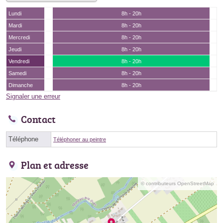
Lundi
8h - 20h
Mardi
8h - 20h
Mercredi
8h - 20h
Jeudi
8h - 20h
Vendredi
8h - 20h
Samedi
8h - 20h
Dimanche
8h - 20h
Signaler une erreur
Contact
Téléphone
Téléphoner au peintre
Plan et adresse
© contributeurs OpenStreetMap