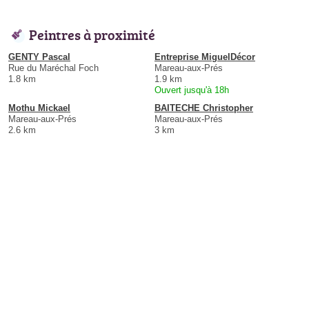
Peintres à proximité
GENTY Pascal
Entreprise MiguelDécor
Rue du Maréchal Foch
Mareau-aux-Prés
1.8 km
1.9 km
Ouvert jusqu'à 18h
Mothu Mickael
BAITECHE Christopher
Mareau-aux-Prés
Mareau-aux-Prés
2.6 km
3 km