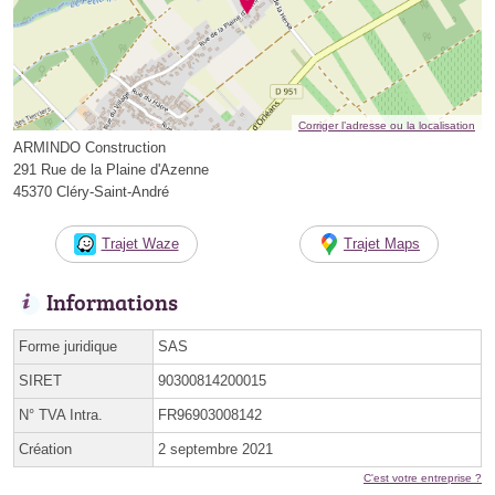
Corriger l’adresse ou la localisation
ARMINDO Construction
291 Rue de la Plaine d'Azenne
45370 Cléry-Saint-André
Trajet Waze
Trajet Maps
Informations
Forme juridique
SAS
SIRET
90300814200015
N° TVA Intra.
FR96903008142
Création
2 septembre 2021
C'est votre entreprise ?