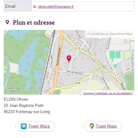
Email
olivier.eldinⓐwanadoo.fr
Plan et adresse
© contributeurs OpenStreetMap
Corriger l’adresse ou la localisation
ELDIN Olivier
10 Jean Baptiste Petit
45210 Fontenay-sur-Loing
Trajet Waze
Trajet Maps