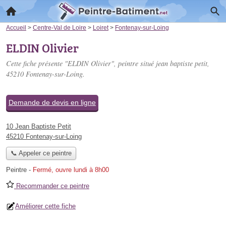
Accueil
>
Centre-Val de Loire
>
Loiret
>
Fontenay-sur-Loing
ELDIN Olivier
Cette fiche présente "ELDIN Olivier", peintre situé
jean baptiste petit
,
45210 Fontenay-sur-Loing.
Demande de devis en ligne
10 Jean Baptiste Petit
45210 Fontenay-sur-Loing
📞 Appeler ce peintre
Peintre
-
Fermé, ouvre lundi à 8h00
Recommander ce peintre
Améliorer cette fiche