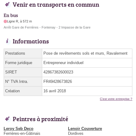
Venir en transports en commun
En bus
Ligne R, à 572 m
Arrêt Gare de Ferrières - Fontenay - 2 Impasse de la Gare
Informations
Prestations
Pose de revêtements sols et murs, Ravalement
Forme juridique
Entrepreneur individuel
SIRET
42867382600023
N° TVA Intra.
FR49428673826
Création
16 avril 2018
C'est votre entreprise ?
Peintres à proximité
Leroy Seb Deco
Lenoir Couverture
Ferrières-en-Gâtinais
Dordives