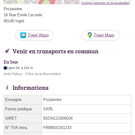
Corriger l’adresse ou la localisation
Pro'peintre
16 Rue Emile Leconte
45140 Ingré
Trajet Waze
Trajet Maps
Venir en transports en commun
En bus
Ligne 54, à 424 m
Arrêt Palissy - 9 Rue de la Mouchetière
Informations
Enseigne
Pro'peintre
Forme juridique
SARL
SIRET
50234123300034
N° TVA Intra.
FR89502341233