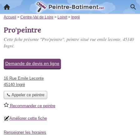
Accueil
>
Centre-Val de Loire
>
Loiret
>
Ingré
Pro'peintre
Cette fiche présente "Pro'peintre", peintre situé
rue emile leconte
, 45140
Ingré.
Demande de devis en ligne
16 Rue Emile Leconte
45140 Ingré
📞 Appeler ce peintre
Recommander ce peintre
Améliorer cette fiche
Renseigner les horaires