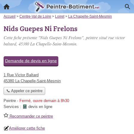
Accueil
>
Centre-Val de Loire
>
Loiret
>
La Chapelle-Saint-Mesmin
Nids Guepes Ni Frelons
Cette fiche présente "Nids Guepes Ni Frelons", peintre situé
rue victor
baltard
, 45380 La Chapelle-Saint-Mesmin.
Demande de devis en ligne
1 Rue Victor Baltard
45380 La Chapelle-Saint-Mesmin
📞 Appeler ce peintre
Peintre
-
Fermé, ouvre demain à 8h30
Services :
devis en ligne
Recommander ce peintre
Améliorer cette fiche