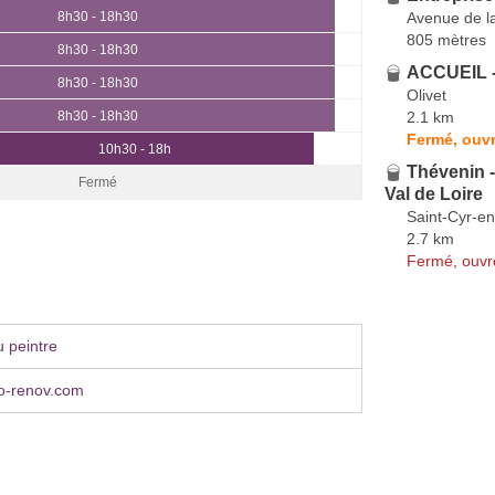
Avenue de l
8h30 - 18h30
805 mètres
8h30 - 18h30
ACCUEIL -
8h30 - 18h30
Olivet
2.1 km
8h30 - 18h30
Fermé, ouvr
10h30 - 18h
Thévenin -
Fermé
Val de Loire
Saint-Cyr-en
2.7 km
Fermé, ouvr
 peintre
o-renov.com