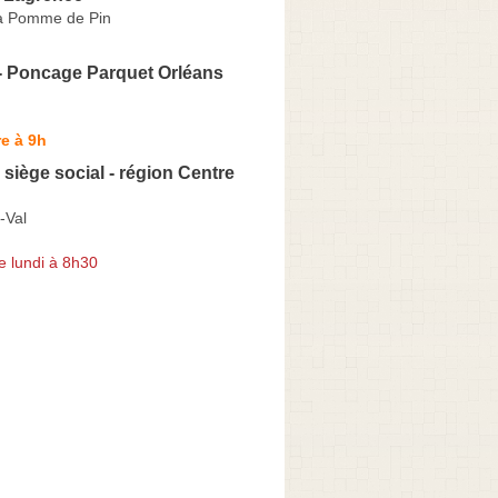
a Pomme de Pin
 Poncage Parquet Orléans
e à 9h
 siège social - région Centre
-Val
e lundi à 8h30