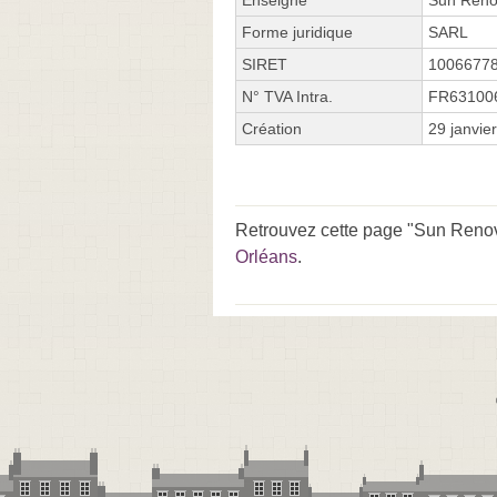
Forme juridique
SARL
SIRET
1006677
N° TVA Intra.
FR63100
Création
29 janvie
Retrouvez cette page "Sun Renov 
Orléans
.