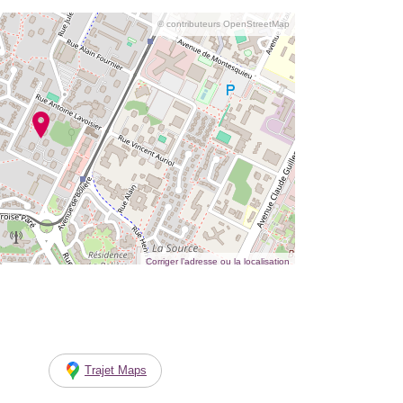
© contributeurs OpenStreetMap
Corriger l’adresse ou la localisation
Trajet Maps