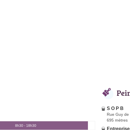
Pei
S O P B
Rue Guy de
695 mètres
8h30 - 18h30
Entrepris