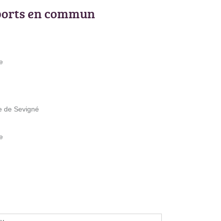
ports en commun
e
e de Sevigné
e
ov