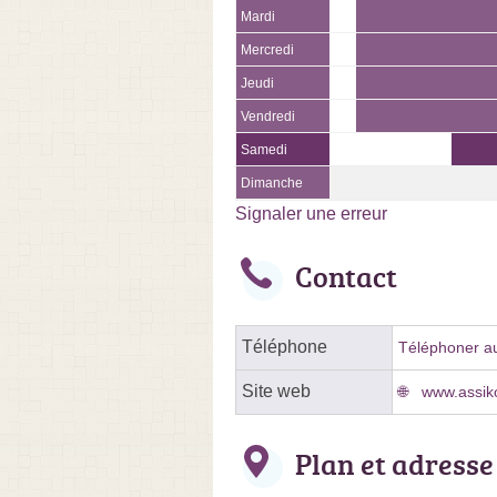
Mardi
Mercredi
Jeudi
Vendredi
Samedi
Dimanche
Signaler une erreur
Contact
Téléphone
Téléphoner au
Site web
www.assik
Plan et adresse