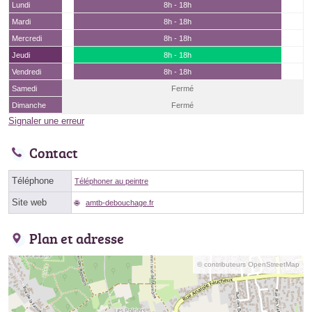
Lundi
8h - 18h
Mardi
8h - 18h
Mercredi
8h - 18h
Jeudi
8h - 18h
Vendredi
8h - 18h
Samedi
Fermé
Dimanche
Fermé
Signaler une erreur
Contact
Téléphone
Téléphoner au peintre
Site web
amtb-debouchage.fr
Plan et adresse
© contributeurs OpenStreetMap