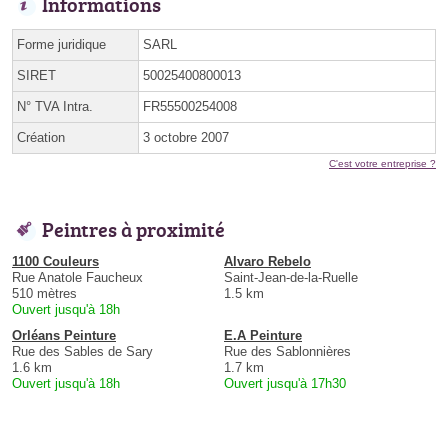
Informations
Forme juridique
SARL
SIRET
50025400800013
N° TVA Intra.
FR55500254008
Création
3 octobre 2007
C'est votre entreprise ?
Peintres à proximité
1100 Couleurs
Alvaro Rebelo
Rue Anatole Faucheux
Saint-Jean-de-la-Ruelle
510 mètres
1.5 km
Ouvert jusqu'à 18h
Orléans Peinture
E.A Peinture
Rue des Sables de Sary
Rue des Sablonnières
1.6 km
1.7 km
Ouvert jusqu'à 18h
Ouvert jusqu'à 17h30