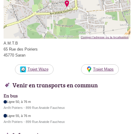
Corriger l’adresse ou la localisation
A.M.T.B
65 Rue des Poiriers
45770 Saran
Trajet Waze
Trajet Maps
Venir en transports en commun
En bus
Ligne 50, à 76 m
Arrêt Poiriers - 899 Rue Anatole Faucheux
Ligne 55, à 76 m
Arrêt Poiriers - 899 Rue Anatole Faucheux