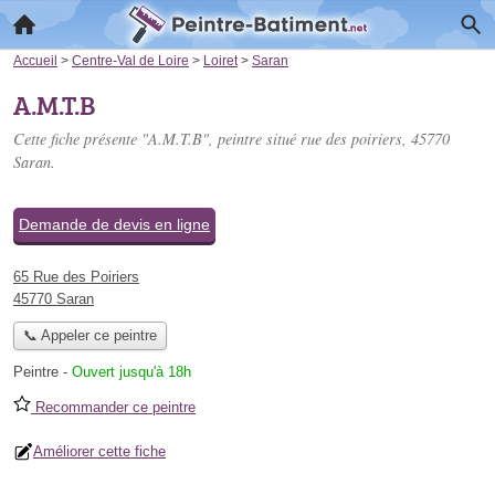
Accueil
>
Centre-Val de Loire
>
Loiret
>
Saran
A.M.T.B
Cette fiche présente "A.M.T.B", peintre situé
rue des poiriers
, 45770
Saran.
Demande de devis en ligne
65 Rue des Poiriers
45770 Saran
📞 Appeler ce peintre
Peintre
-
Ouvert jusqu'à 18h
Recommander ce peintre
Améliorer cette fiche