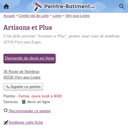
Accueil
>
Centre-Val de Loire
>
Loiret
>
Vitry-aux-Loges
Artisans et Plus
Cette fiche présente "Artisans et Plus", peintre situé
route de nombrun
,
45530 Vitry-aux-Loges.
Demande de devis en ligne
36 Route de Nombrun
45530 Vitry-aux-Loges
📞 Appeler ce peintre
Peintre
-
Fermé, ouvre lundi à 9h00
Services :
devis en ligne
Recommander ce peintre
Améliorer cette fiche