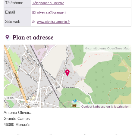
Téléphone
Téléphoner au peintre
Email
oliveira.aⓐorange.fr
Site web
www.oliveira-antonio.fr
Plan et adresse
© contributeurs OpenStreetMap
Corriger l’adresse ou la localisation
Antonio Oliveira
Grands Camps
46090 Mercuès