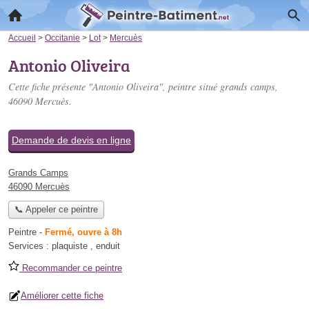
Accueil
>
Occitanie
>
Lot
>
Mercuès
Antonio Oliveira
Cette fiche présente "Antonio Oliveira", peintre situé
grands camps
,
46090 Mercuès.
Demande de devis en ligne
Grands Camps
46090 Mercuès
📞 Appeler ce peintre
Peintre
-
Fermé, ouvre à 8h
Services :
plaquiste
,
enduit
Recommander ce peintre
Améliorer cette fiche