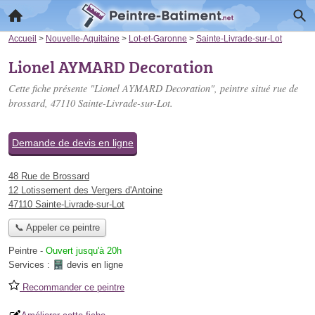
Accueil
>
Nouvelle-Aquitaine
>
Lot-et-Garonne
>
Sainte-Livrade-sur-Lot
Lionel AYMARD Decoration
Cette fiche présente "Lionel AYMARD Decoration", peintre situé
rue de
brossard
, 47110 Sainte-Livrade-sur-Lot.
Demande de devis en ligne
48 Rue de Brossard
12 Lotissement des Vergers d'Antoine
47110 Sainte-Livrade-sur-Lot
📞 Appeler ce peintre
Peintre
-
Ouvert jusqu'à 20h
Services :
devis en ligne
Recommander ce peintre