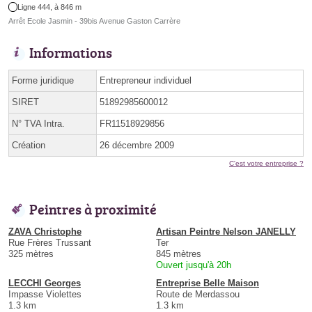
Ligne 444, à 846 m
Arrêt Ecole Jasmin - 39bis Avenue Gaston Carrère
Informations
Forme juridique
Entrepreneur individuel
SIRET
51892985600012
N° TVA Intra.
FR11518929856
Création
26 décembre 2009
C'est votre entreprise ?
Peintres à proximité
ZAVA Christophe
Artisan Peintre Nelson JANELLY
Rue Frères Trussant
Ter
325 mètres
845 mètres
Ouvert jusqu'à 20h
LECCHI Georges
Entreprise Belle Maison
Impasse Violettes
Route de Merdassou
1.3 km
1.3 km