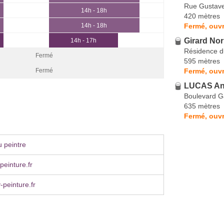
Rue Gustave
14h - 18h
420 mètres
Fermé, ouvr
14h - 18h
Girard Nor
14h - 17h
Résidence d
Fermé
595 mètres
Fermé, ouvr
Fermé
LUCAS An
Boulevard G
635 mètres
Fermé, ouvr
 peintre
einture.fr
peinture.fr