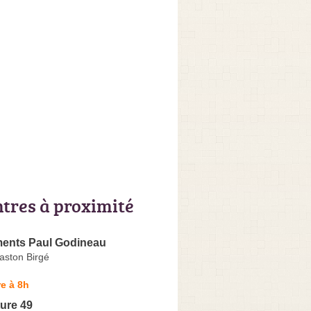
ntres à proximité
ments Paul Godineau
aston Birgé
e à 8h
ure 49