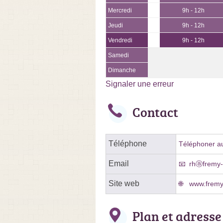
Mercredi
9h - 12h
Jeudi
9h - 12h
Vendredi
9h - 12h
Samedi
Dimanche
Signaler une erreur
Contact
Téléphone
Téléphoner au
Email
rhⓐfremy-p
Site web
www.fremy-
Plan et adresse