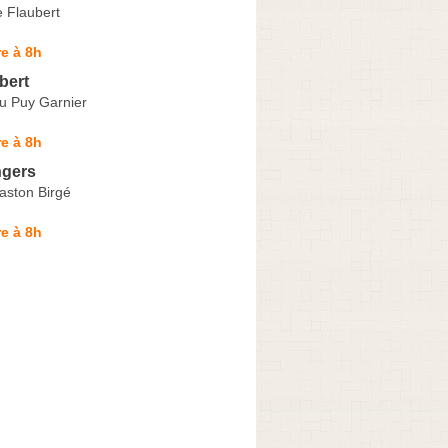
 Flaubert
e à 8h
bert
u Puy Garnier
e à 8h
gers
aston Birgé
e à 8h