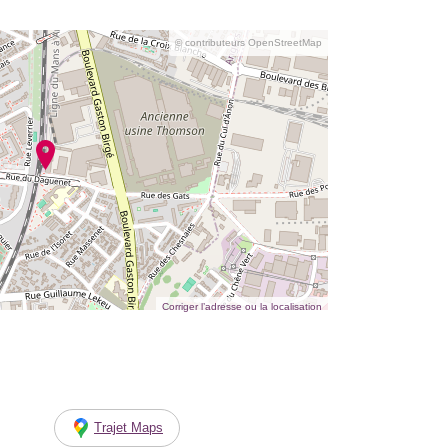
© contributeurs OpenStreetMap
Corriger l’adresse ou la localisation
Trajet Maps