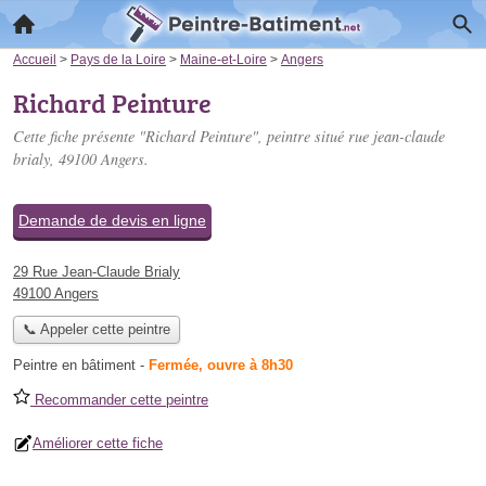
Accueil
>
Pays de la Loire
>
Maine-et-Loire
>
Angers
Richard Peinture
Cette fiche présente "Richard Peinture", peintre situé
rue jean-claude
brialy
, 49100 Angers.
Demande de devis en ligne
29 Rue Jean-Claude Brialy
49100 Angers
📞 Appeler cette peintre
Peintre en bâtiment
-
Fermée, ouvre à 8h30
Recommander cette peintre
Améliorer cette fiche