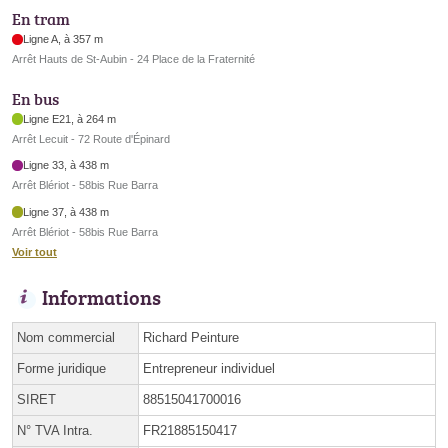
En tram
Ligne A, à 357 m
Arrêt Hauts de St-Aubin - 24 Place de la Fraternité
En bus
Ligne E21, à 264 m
Arrêt Lecuit - 72 Route d'Épinard
Ligne 33, à 438 m
Arrêt Blériot - 58bis Rue Barra
Ligne 37, à 438 m
Arrêt Blériot - 58bis Rue Barra
Voir tout
Informations
Nom commercial
Richard Peinture
Forme juridique
Entrepreneur individuel
SIRET
88515041700016
N° TVA Intra.
FR21885150417