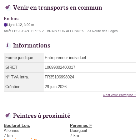
Venir en transports en commun
En bus
Ligne L12, à 99 m
Arrêt LES CHANTEPIES 2 - BRAIN SUR ALLONNES - 23 Route des Loges
Informations
Forme juridique
Entrepreneur individuel
SIRET
10699802400017
N° TVA Intra.
FR35106998024
Création
29 juin 2026
C'est votre entreprise ?
Peintres à proximité
Boularot Loic
Perennec F
Allonnes
Bourgueil
7 km
7 km