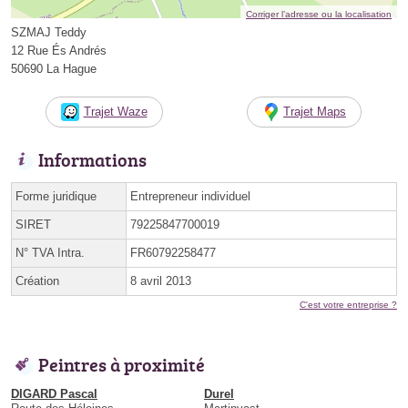
Corriger l’adresse ou la localisation
SZMAJ Teddy
12 Rue És Andrés
50690 La Hague
Trajet Waze
Trajet Maps
Informations
Forme juridique
Entrepreneur individuel
SIRET
79225847700019
N° TVA Intra.
FR60792258477
Création
8 avril 2013
C'est votre entreprise ?
Peintres à proximité
DIGARD Pascal
Durel