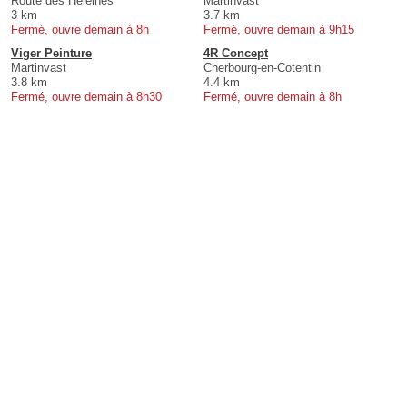
Route des Héleines
Martinvast
3 km
3.7 km
Fermé, ouvre demain à 8h
Fermé, ouvre demain à 9h15
Viger Peinture
4R Concept
Martinvast
Cherbourg-en-Cotentin
3.8 km
4.4 km
Fermé, ouvre demain à 8h30
Fermé, ouvre demain à 8h