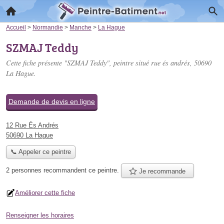
Accueil
>
Normandie
>
Manche
>
La Hague
SZMAJ Teddy
Cette fiche présente "SZMAJ Teddy", peintre situé
rue és andrés
, 50690
La Hague.
Demande de devis en ligne
12 Rue És Andrés
50690 La Hague
📞 Appeler ce peintre
2 personnes
recommandent
ce peintre.
Je recommande
Améliorer cette fiche
Renseigner les horaires