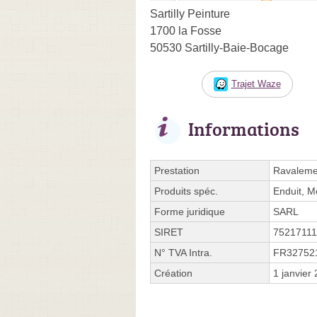
Sartilly Peinture
1700 la Fosse
50530 Sartilly-Baie-Bocage
Trajet Waze
Informations
Prestation
Ravaleme
Produits spéc.
Enduit, M
Forme juridique
SARL
SIRET
7521711
N° TVA Intra.
FR32752
Création
1 janvier