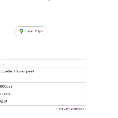
Trajet Maps
nt
oquette, Papier peint
1600029
171116
 2015
C'est votre entreprise ?