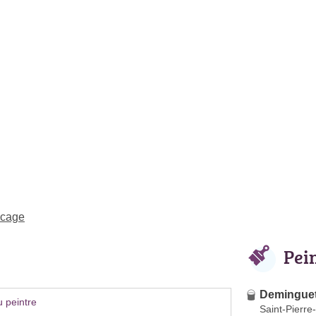
ocage
Pei
Deminguet
 peintre
Saint-Pierre