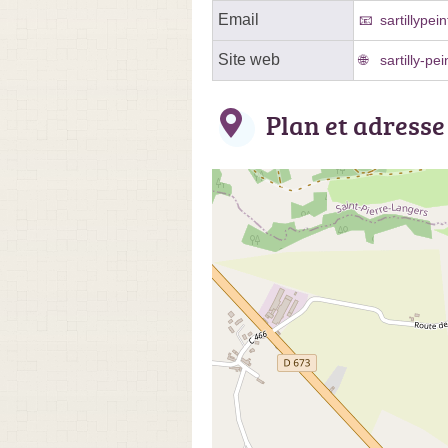
Email
sartillype
Site web
sartilly-pe
Plan et adresse