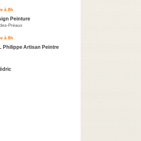
e à 8h
ign Peinture
-des-Préaux
e à 8h
Philippe Artisan Peintre
édric