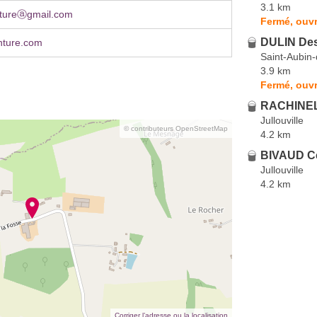
3.1 km
intureⓐgmail.com
Fermé, ouvr
DULIN Des
inture.com
Saint-Aubin
3.9 km
Fermé, ouvr
RACHINEL 
Jullouville
© contributeurs OpenStreetMap
4.2 km
BIVAUD C
Jullouville
4.2 km
Corriger l’adresse ou la localisation