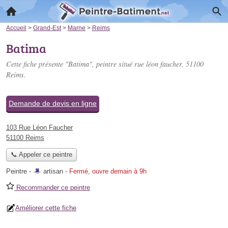
Accueil
>
Grand-Est
>
Marne
>
Reims
Batima
Cette fiche présente "Batima", peintre situé
rue léon faucher
, 51100
Reims.
Demande de devis en ligne
103 Rue Léon Faucher
51100 Reims
📞 Appeler ce peintre
Peintre -
artisan
-
Fermé, ouvre demain à 9h
Recommander ce peintre
Améliorer cette fiche