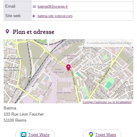
Email
batima08ⓐorange.fr
Site web
batima.site-solocal.com
Plan et adresse
© contributeurs OpenStreetMap
Corriger l’adresse ou la localisation
Batima
103 Rue Léon Faucher
51100 Reims
Trajet Waze
Trajet Maps