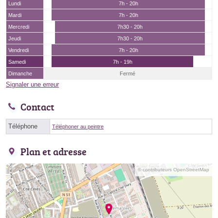
Lundi
7h - 20h
Mardi
7h - 20h
Mercredi
7h30 - 20h
Jeudi
7h30 - 20h
Vendredi
7h - 20h
Samedi
7h - 19h
Dimanche
Fermé
Signaler une erreur
Contact
Téléphone
Téléphoner au peintre
Plan et adresse
© contributeurs OpenStreetMap