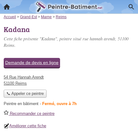
Accueil
>
Grand-Est
>
Marne
>
Reims
Kadana
Cette fiche présente "Kadana", peintre situé
rue hannah arendt
, 51100
Reims.
Demande de devis en ligne
54 Rue Hannah Arendt
51100 Reims
📞 Appeler ce peintre
Peintre en bâtiment
-
Fermé, ouvre à 7h
Recommander ce peintre
Améliorer cette fiche