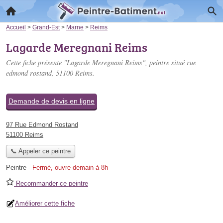
Accueil
>
Grand-Est
>
Marne
>
Reims
Lagarde Meregnani Reims
Cette fiche présente "Lagarde Meregnani Reims", peintre situé
rue
edmond rostand
, 51100 Reims.
Demande de devis en ligne
97 Rue Edmond Rostand
51100 Reims
📞 Appeler ce peintre
Peintre
-
Fermé, ouvre demain à 8h
Recommander ce peintre
Améliorer cette fiche