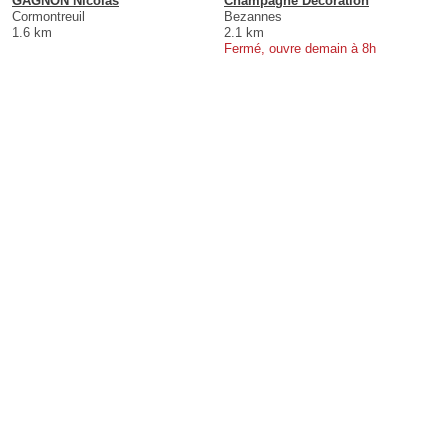
GAGNON Nicolas
Champagne Decoration
Cormontreuil
Bezannes
1.6 km
2.1 km
Fermé, ouvre demain à 8h