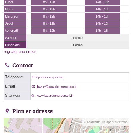
Lundi
8h - 12h
14h - 18h
Mardi
8h - 12h
14h - 18h
Mercredi
8h - 12h
14h - 18h
Jeudi
8h - 12h
14h - 18h
Vendredi
8h - 12h
14h - 18h
Samedi
Fermé
Dimanche
Fermé
Signaler une erreur
Contact
Téléphone
Téléphoner au peintre
Email
lfabreⓐlagardemeregnani.fr
Site web
www.lagardemeregnani.fr
Plan et adresse
© contributeurs OpenStreetMap