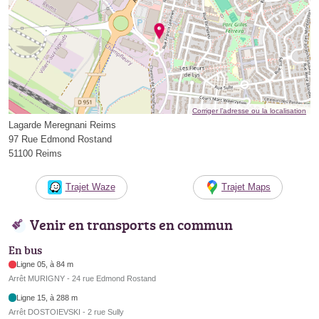
Corriger l’adresse ou la localisation
Lagarde Meregnani Reims
97 Rue Edmond Rostand
51100 Reims
Trajet Waze
Trajet Maps
Venir en transports en commun
En bus
Ligne 05, à 84 m
Arrêt MURIGNY - 24 rue Edmond Rostand
Ligne 15, à 288 m
Arrêt DOSTOIEVSKI - 2 rue Sully