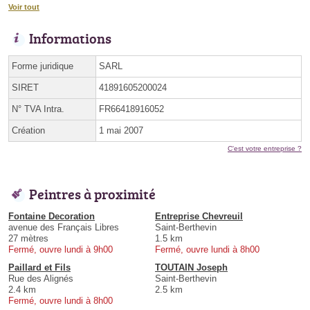
Voir tout
Informations
Forme juridique
SARL
SIRET
41891605200024
N° TVA Intra.
FR66418916052
Création
1 mai 2007
C'est votre entreprise ?
Peintres à proximité
Fontaine Decoration
Entreprise Chevreuil
avenue des Français Libres
Saint-Berthevin
27 mètres
1.5 km
Fermé, ouvre lundi à 9h00
Fermé, ouvre lundi à 8h00
Paillard et Fils
TOUTAIN Joseph
Rue des Alignés
Saint-Berthevin
2.4 km
2.5 km
Fermé, ouvre lundi à 8h00