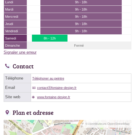
Lundi
9h - 18h
Mardi
9h - 18h
Mercredi
9h - 18h
Jeudi
9h - 18h
Vendredi
9h - 18h
Samedi
8h - 12h
Dimanche
Fermé
Signaler une erreur
Contact
Téléphone
Téléphoner au peintre
Email
contactⓐfontaine-design.fr
Site web
www.fontaine-design.fr
Plan et adresse
© contributeurs OpenStreetMap