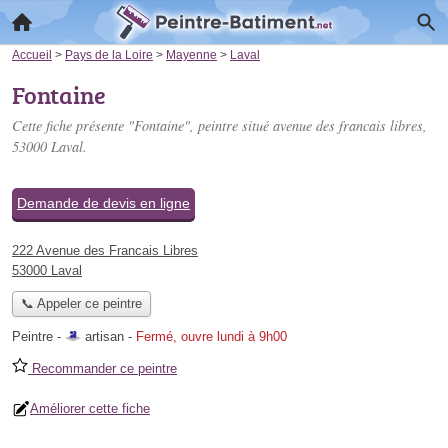
Accueil
>
Pays de la Loire
>
Mayenne
>
Laval
Fontaine
Cette fiche présente "Fontaine", peintre situé
avenue des francais libres
,
53000 Laval.
Demande de devis en ligne
222 Avenue des Francais Libres
53000 Laval
📞 Appeler ce peintre
Peintre -
artisan
-
Fermé, ouvre lundi à 9h00
Recommander ce peintre
Améliorer cette fiche