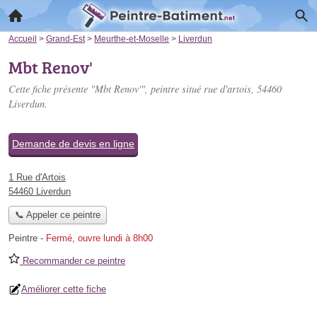
Accueil
>
Grand-Est
>
Meurthe-et-Moselle
>
Liverdun
Mbt Renov'
Cette fiche présente "Mbt Renov'", peintre situé
rue d'artois
, 54460
Liverdun.
Demande de devis en ligne
1 Rue d'Artois
54460 Liverdun
📞 Appeler ce peintre
Peintre
-
Fermé, ouvre lundi à 8h00
Recommander ce peintre
Améliorer cette fiche