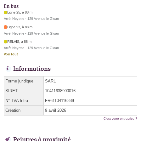
En bus
Ligne 25, à 88 m
Arrêt Neyette - 129 Avenue le Gloan
Ligne 93, à 88 m
Arrêt Neyette - 129 Avenue le Gloan
RELAIS, à 88 m
Arrêt Neyette - 129 Avenue le Gloan
Voir tout
Informations
Forme juridique
SARL
SIRET
10411638900016
N° TVA Intra.
FR61104116389
Création
9 avril 2026
C'est votre entreprise ?
Peintres à proximité