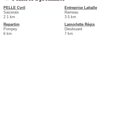
PELLE Cyril
Entreprise Lahalle
Saizerais
Rameau
2.1 km
3.5 km
Repartim
Lamorlette Régis
Pompey
Dieulouard
6 km
7 km