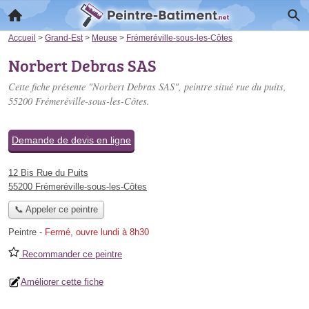
Accueil
>
Grand-Est
>
Meuse
>
Frémeréville-sous-les-Côtes
Norbert Debras SAS
Cette fiche présente "Norbert Debras SAS", peintre situé
rue du puits
,
55200 Frémeréville-sous-les-Côtes.
Demande de devis en ligne
12 Bis Rue du Puits
55200 Frémeréville-sous-les-Côtes
📞 Appeler ce peintre
Peintre
-
Fermé, ouvre lundi à 8h30
Recommander ce peintre
Améliorer cette fiche