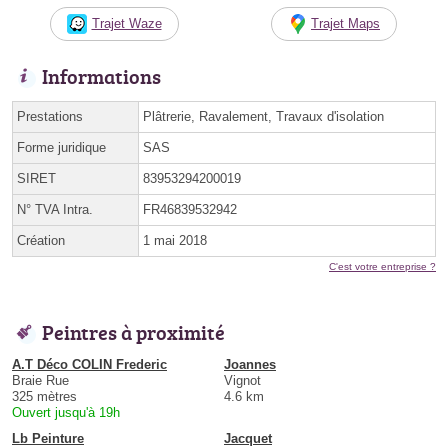
Trajet Waze
Trajet Maps
Informations
Prestations
Plâtrerie, Ravalement, Travaux d'isolation
Forme juridique
SAS
SIRET
83953294200019
N° TVA Intra.
FR46839532942
Création
1 mai 2018
C'est votre entreprise ?
Peintres à proximité
A.T Déco COLIN Frederic
Joannes
Braie Rue
Vignot
325 mètres
4.6 km
Ouvert jusqu'à 19h
Lb Peinture
Jacquet