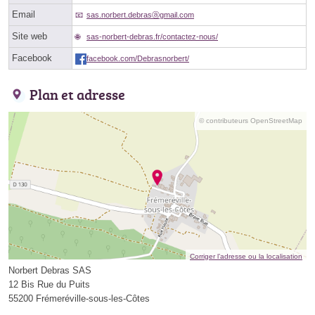
Email
sas.norbert.debrasⓐgmail.com
Site web
sas-norbert-debras.fr/contactez-nous/
Facebook
facebook.com/Debrasnorbert/
Plan et adresse
© contributeurs OpenStreetMap
Corriger l’adresse ou la localisation
Norbert Debras SAS
12 Bis Rue du Puits
55200 Frémeréville-sous-les-Côtes