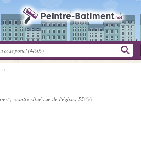
lle
ures", peintre situé
rue de l'église
, 55800