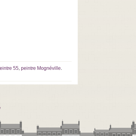
eintre 55
,
peintre Mognéville
.
e