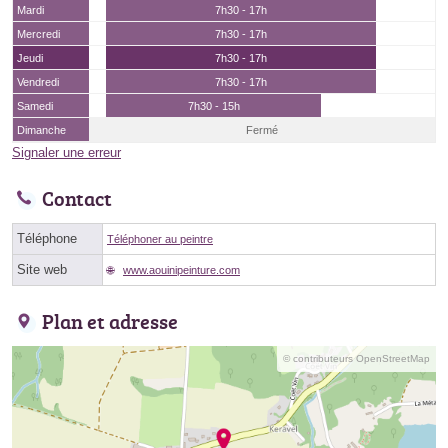
Mardi
7h30 - 17h
Mercredi
7h30 - 17h
Jeudi
7h30 - 17h
Vendredi
7h30 - 17h
Samedi
7h30 - 15h
Dimanche
Fermé
Signaler une erreur
Contact
Téléphone
Téléphoner au peintre
Site web
www.aouinipeinture.com
Plan et adresse
© contributeurs OpenStreetMap