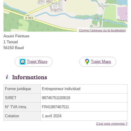
Corriger l’adresse ou la localisation
Aouini Peinture
1 Tenuel
56150 Baud
Trajet Waze
Trajet Maps
Informations
Forme juridique
Entrepreneur individuel
SIRET
98746751100018
N° TVA Intra.
FR41987467511
Création
1 avril 2024
C'est votre entreprise ?