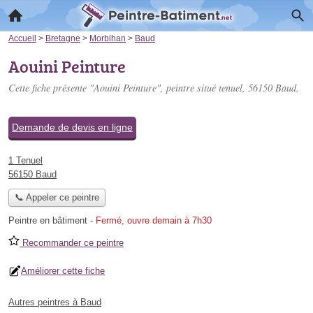
Accueil
>
Bretagne
>
Morbihan
>
Baud
Aouini Peinture
Cette fiche présente "Aouini Peinture", peintre situé
tenuel
, 56150 Baud.
Demande de devis en ligne
1 Tenuel
56150 Baud
📞 Appeler ce peintre
Peintre en bâtiment
-
Fermé, ouvre demain à 7h30
Recommander ce peintre
Améliorer cette fiche
Autres peintres à Baud