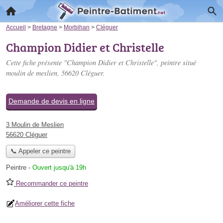
Accueil
>
Bretagne
>
Morbihan
>
Cléguer
Champion Didier et Christelle
Cette fiche présente "Champion Didier et Christelle", peintre situé
moulin de meslien
, 56620 Cléguer.
Demande de devis en ligne
3 Moulin de Meslien
56620 Cléguer
📞 Appeler ce peintre
Peintre
-
Ouvert jusqu'à 19h
Recommander ce peintre
Améliorer cette fiche