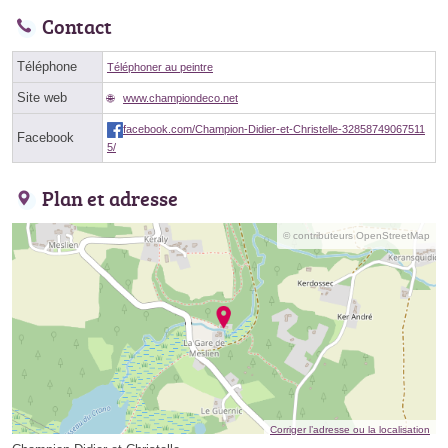
Contact
Téléphone
Téléphoner au peintre
Site web
www.championdeco.net
facebook.com/Champion-Didier-et-Christelle-32858749067511
Facebook
5/
Plan et adresse
© contributeurs OpenStreetMap
Corriger l’adresse ou la localisation