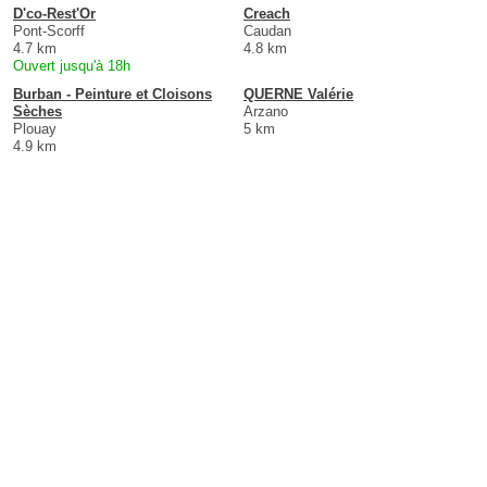
D'co-Rest'Or
Creach
Pont-Scorff
Caudan
4.7 km
4.8 km
Ouvert jusqu'à 18h
Burban - Peinture et Cloisons
QUERNE Valérie
Sèches
Arzano
Plouay
5 km
4.9 km