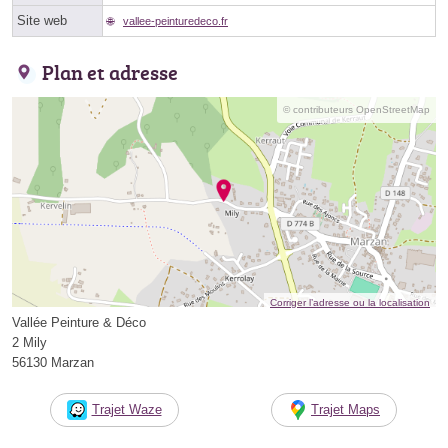
Site web
vallee-peinturedeco.fr
Plan et adresse
© contributeurs OpenStreetMap
Corriger l’adresse ou la localisation
Vallée Peinture & Déco
2 Mily
56130 Marzan
Trajet Waze
Trajet Maps