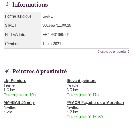
Informations
Forme juridique
SARL
SIRET
90166571100015
N° TVA Intra.
FR49901665711
Création
1 juin 2021
C'est votre entreprise ?
Peintres à proximité
Lbj Peinture
Stevant peinture
Tremer
Péaule
1.6 km
3.5 km
Ouvert jusqu'à 19h
Ouvert jusqu'à 17h
MAHEAS Jérémy
FAMOR Façadiers du Morbihan
Nivillac
Nivillac
4 km
4.2 km
Ouvert jusqu'à 16h30