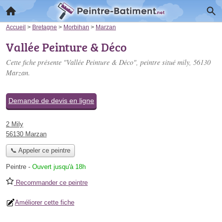
Accueil
>
Bretagne
>
Morbihan
>
Marzan
Vallée Peinture & Déco
Cette fiche présente "Vallée Peinture & Déco", peintre situé
mily
, 56130
Marzan.
Demande de devis en ligne
2 Mily
56130 Marzan
📞 Appeler ce peintre
Peintre
-
Ouvert jusqu'à 18h
Recommander ce peintre
Améliorer cette fiche