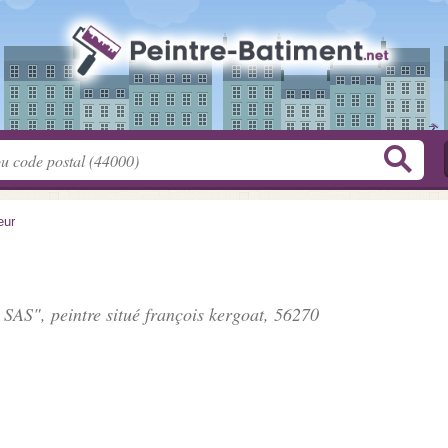
eur
 SAS", peintre situé
françois kergoat
, 56270