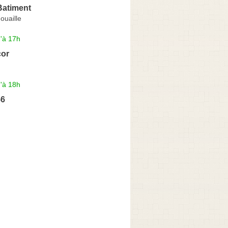
Batiment
ouaille
'à 17h
cor
'à 18h
56