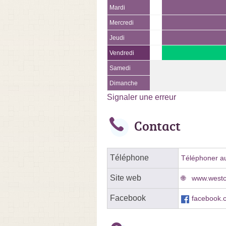
Mardi
Mercredi
Jeudi
Vendredi
Samedi
Dimanche
Signaler une erreur
Contact
Téléphone
Téléphoner au
Site web
www.westco
Facebook
facebook.