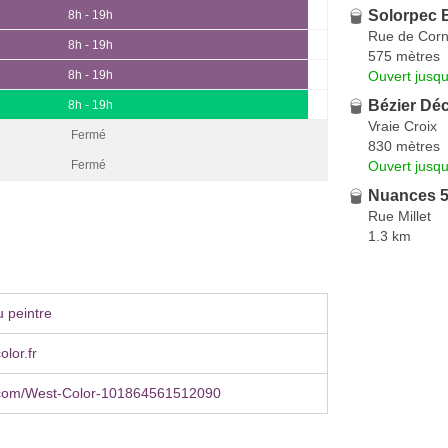
Solorpec 
8h - 19h
Rue de Corn
8h - 19h
575 mètres
Ouvert jusqu
8h - 19h
Bézier Dé
8h - 19h
Vraie Croix
Fermé
830 mètres
Ouvert jusqu
Fermé
Nuances 
Rue Millet
1.3 km
 peintre
lor.fr
com/West-Color-101864561512090