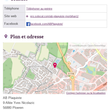
Téléphone
Téléphoner au peintre
Site web
pro.solocal.com/ab-plaquiste-morbihan1/
Facebook
facebook.com/ABPlaquiste/
Plan et adresse
© contributeurs OpenStreetMap
Corriger l’adresse ou la localisation
AB Plaquiste
9 Allée Yves Nicolazic
56880 Ploeren