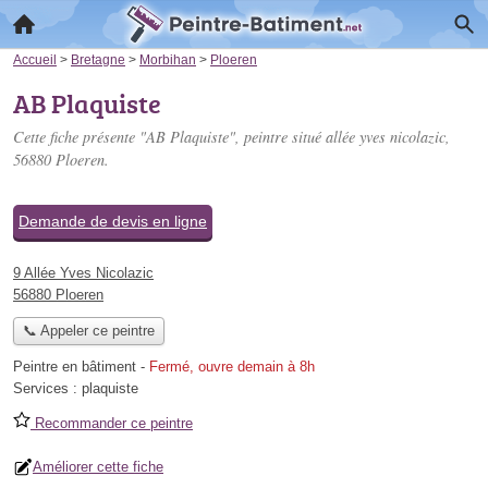
Accueil
>
Bretagne
>
Morbihan
>
Ploeren
AB Plaquiste
Cette fiche présente "AB Plaquiste", peintre situé
allée yves nicolazic
,
56880 Ploeren.
Demande de devis en ligne
9 Allée Yves Nicolazic
56880 Ploeren
📞 Appeler ce peintre
Peintre en bâtiment
-
Fermé, ouvre demain à 8h
Services :
plaquiste
Recommander ce peintre
Améliorer cette fiche