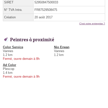
SIRET
52950847500033
N° TVA Intra.
FR87529508475
Création
20 août 2017
C'est votre entreprise ?
Peintres à proximité
Color Service
Nio Erwan
Vannes
Vannes
1.2 km
1.2 km
Fermé, ouvre demain à 8h
Ad Color
Plescop
1.4 km
Fermé, ouvre demain à 9h