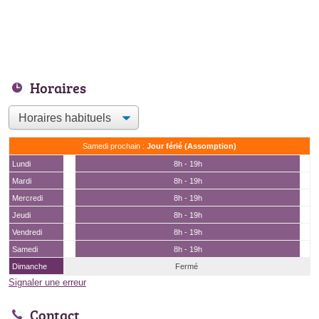
Horaires
Samedi prochain :
Jour férié (Assomption)
Lundi
8h - 19h
Mardi
8h - 19h
Mercredi
8h - 19h
Jeudi
8h - 19h
Vendredi
8h - 19h
Samedi
8h - 19h
Dimanche
Fermé
Signaler une erreur
Contact