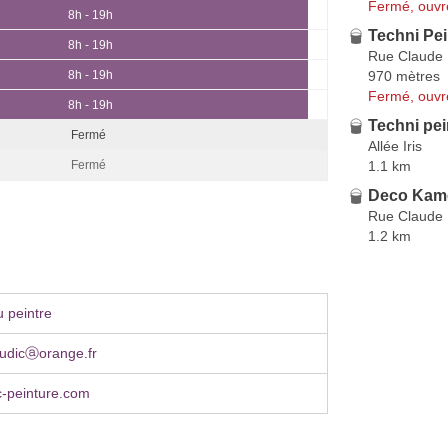
Fermé, ouvr
8h - 19h
Techni Pei
8h - 19h
Rue Claude
970 mètres
8h - 19h
Fermé, ouvr
8h - 19h
Techni pei
Fermé
Allée Iris
1.1 km
Fermé
Deco Kam
Rue Claude
1.2 km
 peintre
audicⓐorange.fr
c-peinture.com