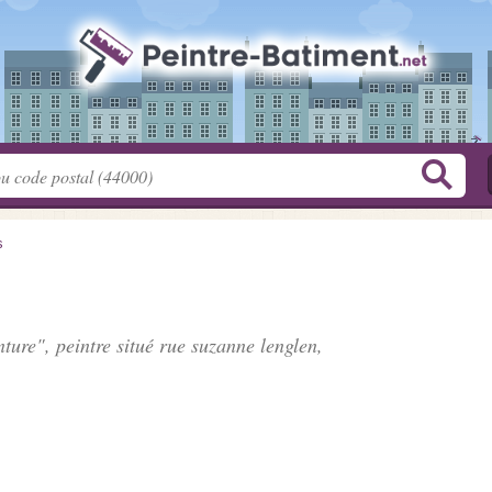
s
nture", peintre situé
rue suzanne lenglen
,