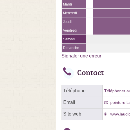
Mardi
Mercredi
Jeudi
Vendredi
Samedi
Dimanche
Signaler une erreur
Contact
Téléphone
Téléphoner au
Email
peinture.l
Site web
www.laudi