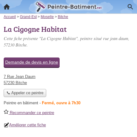
Accueil
>
Grand-Est
>
Moselle
>
Bitche
La Cigogne Habitat
Cette fiche présente "La Cigogne Habitat", peintre situé
rue jean daum
,
57230 Bitche.
Demande de devis en ligne
7 Rue Jean Daum
57230 Bitche
📞 Appeler ce peintre
Peintre en bâtiment
-
Fermé, ouvre à 7h30
Recommander ce peintre
Améliorer cette fiche