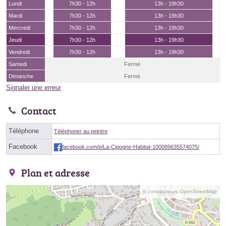
Lundi
7h30 - 12h
13h - 19h30
Mardi
7h30 - 12h
13h - 19h30
Mercredi
7h30 - 12h
13h - 19h30
Jeudi
7h30 - 12h
13h - 19h30
Vendredi
7h30 - 12h
13h - 19h30
Samedi
Fermé
Dimanche
Fermé
Signaler une erreur
Contact
Téléphone
Téléphoner au peintre
Facebook
facebook.com/p/La-Cigogne-Habitat-100089635574075/
Plan et adresse
© contributeurs OpenStreetMap