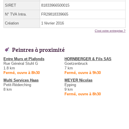
SIRET
81833966500015
N° TVA Intra.
FR29818339665
Création
1 février 2016
C'est votre entreprise ?
Peintres à proximité
Entre Murs et Plafonds
HORNBERGER & Fils SAS
Rue Général Stuhl G
Goetzenbruck
1.8 km
7 km
Fermé, ouvre à 8h30
Fermé, ouvre à 9h30
Multi Services Haas
MEYER Nicolas
Petit-Réderching
Epping
8 km
9 km
Fermé, ouvre à 8h30