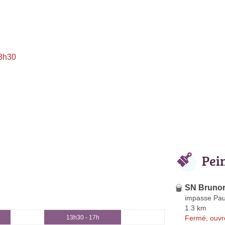
 8h30
Pei
SN Brunor
impasse Pau
1.3 km
Fermé, ouvr
13h30 - 17h