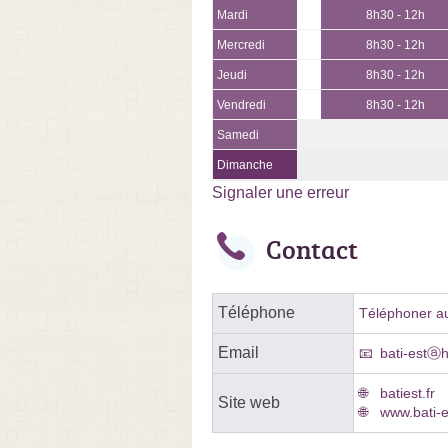
Mardi
8h30 - 12h
Mercredi
8h30 - 12h
Jeudi
8h30 - 12h
Vendredi
8h30 - 12h
Samedi
Dimanche
Signaler une erreur
Contact
Téléphone
Téléphoner au
Email
bati-estⓐh
batiest.fr
Site web
www.bati-e