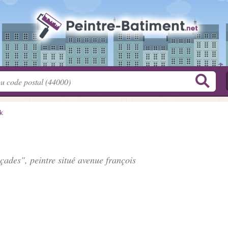
k
açades", peintre situé
avenue françois