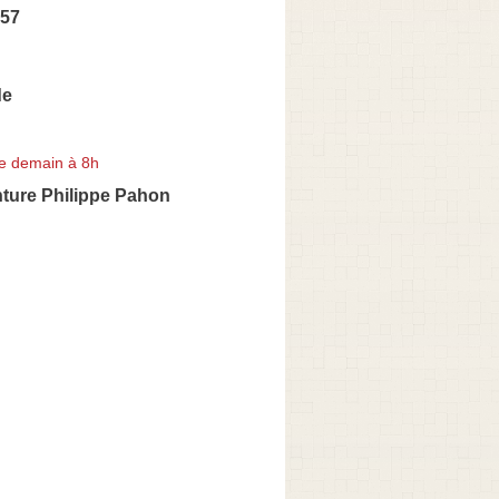
 57
de
e demain à 8h
nture Philippe Pahon