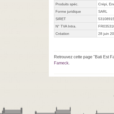
Produits spéc.
Crépi, En
Forme juridique
SARL
SIRET
5310891
N° TVA Intra.
FR03531
Création
28 juin 2
Retrouvez cette page "Bati Est F
Fameck
.