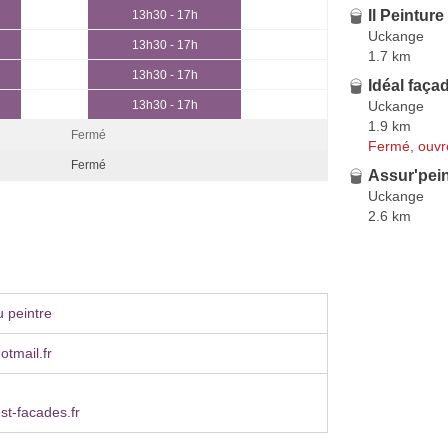
Il Peinture
13h30 - 17h
Uckange
13h30 - 17h
1.7 km
13h30 - 17h
Idéal faça
Uckange
13h30 - 17h
1.9 km
Fermé
Fermé, ouvr
Fermé
Assur'pei
Uckange
2.6 km
 peintre
otmail.fr
st-facades.fr