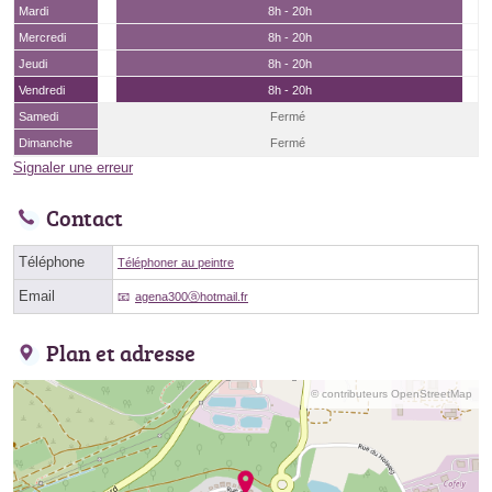
Mardi
8h - 20h
Mercredi
8h - 20h
Jeudi
8h - 20h
Vendredi
8h - 20h
Samedi
Fermé
Dimanche
Fermé
Signaler une erreur
Contact
Téléphone
Téléphoner au peintre
Email
agena300ⓐhotmail.fr
Plan et adresse
© contributeurs OpenStreetMap