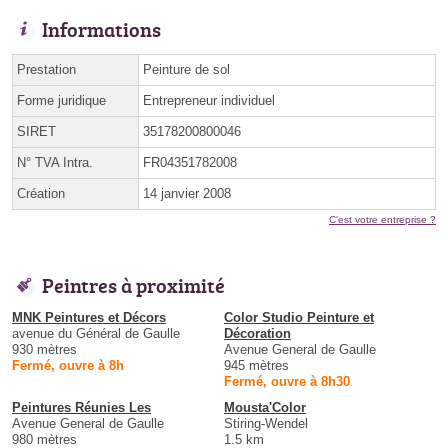
Informations
Prestation
Peinture de sol
Forme juridique
Entrepreneur individuel
SIRET
35178200800046
N° TVA Intra.
FR04351782008
Création
14 janvier 2008
C'est votre entreprise ?
Peintres à proximité
MNK Peintures et Décors
Color Studio Peinture et
avenue du Général de Gaulle
Décoration
930 mètres
Avenue General de Gaulle
Fermé, ouvre à 8h
945 mètres
Fermé, ouvre à 8h30
Peintures Réunies Les
Mousta'Color
Avenue General de Gaulle
Stiring-Wendel
980 mètres
1.5 km