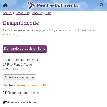
Accueil
>
Grand-Est
>
Moselle
>
Jury
Design'facade
Cette fiche présente "Design'facade", peintre situé
rue font à l'auge
,
57245 Jury.
Demande de devis en ligne
Zone Aménagement Breuil
17 Rue Font à l'Auge
57245 Jury
📞 Appeler ce peintre
Peintre
-
Fermé, ouvre à 8h30
Recommander ce peintre
Améliorer cette fiche