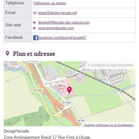
Téléphone
Téléphoner au peintre
Email
etudeⓐdesign-facade.net
design039facade.site-solocal.com
Site web
www.designfacade.com
Facebook
facebook.com/DesignFacade57
Plan et adresse
© contributeurs OpenStreetMap
Corriger l’adresse ou la localisation
Design'facade
Zone Aménagement Breuil 17 Rue Font à l'Auge