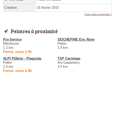
Création
15 février 2015
C'est votre entreprise ?
Peintres à proximité
Pro-Service
SEICHEPINE Eric Rene
Mécleuves
Peltre
1.2 km
1.8 km
Fermé, ouvre à 9h
ALPI Plâtrier - Plaquiste
TSP Carrelage
Peltre
Ars-Laquenexy
2.4 km
3.5 km
Fermé, ouvre à 8h