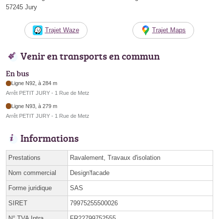
57245 Jury
Trajet Waze
Trajet Maps
Venir en transports en commun
En bus
Ligne N92, à 284 m
Arrêt PETIT JURY - 1 Rue de Metz
Ligne N93, à 279 m
Arrêt PETIT JURY - 1 Rue de Metz
Informations
Prestations
Ravalement, Travaux d'isolation
Nom commercial
Design'facade
Forme juridique
SAS
SIRET
79975255500026
N° TVA Intra.
FR22799752555