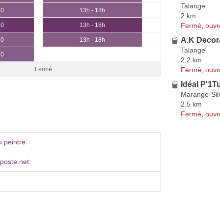
Talange
30
13h - 18h
2 km
Fermé, ouvr
30
13h - 18h
A.K Decor
30
13h - 18h
Talange
30
2.2 km
Fermé, ouvr
Fermé
Idéal P'1T
Marange-Sil
2.5 km
Fermé, ouvr
 peintre
aposte.net