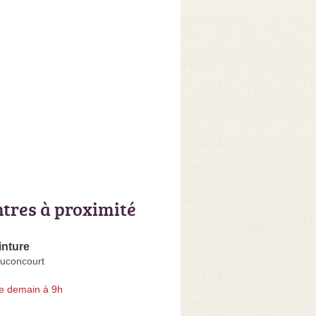
ntres à proximité
inture
uconcourt
e demain à 9h