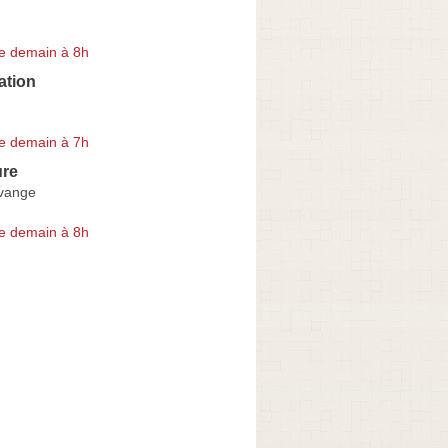
e demain à 8h
ation
e demain à 7h
ure
vange
e demain à 8h