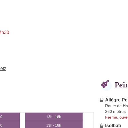
 7h30
Metz
Pei
Allègre Pe
Route de Ha
260 mètres
Fermé, ouvr
30
13h - 18h
Isolbati
30
13h - 18h