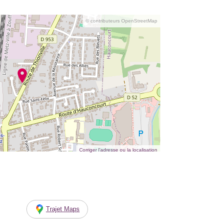
© contributeurs OpenStreetMap
Corriger l’adresse ou la localisation
Trajet Maps