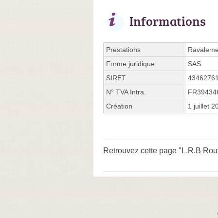
Informations
Prestations
Ravalemen
Forme juridique
SAS
SIRET
4346276
N° TVA Intra.
FR39434
Création
1 juillet 
Retrouvez cette page "L.R.B Route