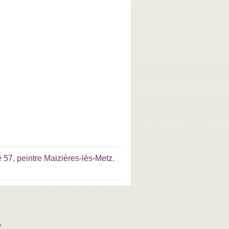
e 57
,
peintre Maizières-lès-Metz
.
e