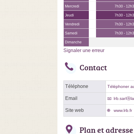
Mercredi
7h30 - 12h
Jeudi
7h30 - 12h
Vendredi
7h30 - 12h
Samedi
7h30 - 12h
Dimanche
Signaler une erreur
Contact
Téléphone
Téléphoner au
Email
lrb.sarlⓐl
Site web
www.lrb.fr
Plan et adresse