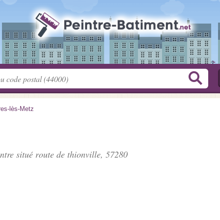
res-lès-Metz
intre situé
route de thionville
, 57280