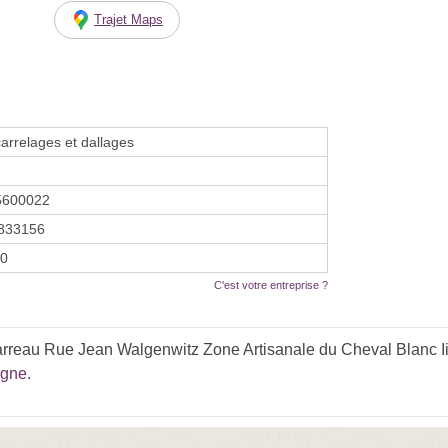
Trajet Maps
arrelages et dallages
5600022
833156
10
C'est votre entreprise ?
rreau Rue Jean Walgenwitz Zone Artisanale du Cheval Blanc Ii"
lgne
.