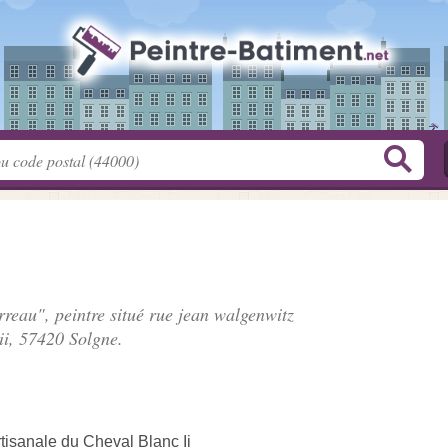
rreau", peintre situé
rue jean walgenwitz
ii
, 57420 Solgne.
isanale du Cheval Blanc Ii