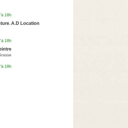
'à 18h
nture. A.D Location
'à 18h
intre
Grasse
'à 18h