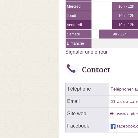
Mercredi
10h - 12h
Jeudi
10h - 12h
Vendredi
10h - 12h
Samedi
9h - 12h
Dimanche
Signaler une erreur
Contact
Téléphone
Téléphoner au
Email
as-de-car
Site web
www.asdec
Facebook
facebook.