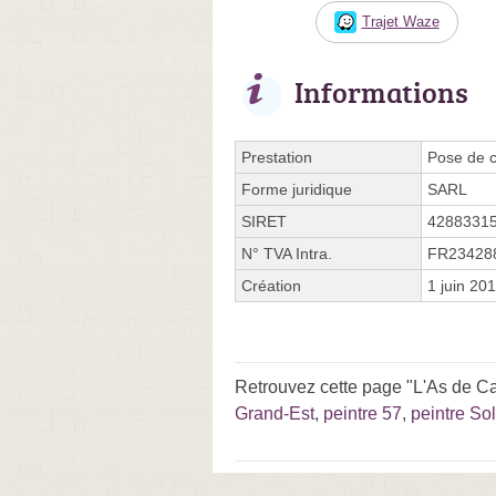
Trajet Waze
Informations
Prestation
Pose de c
Forme juridique
SARL
SIRET
4288331
N° TVA Intra.
FR23428
Création
1 juin 20
Retrouvez cette page "L'As de Ca
Grand-Est
,
peintre 57
,
peintre So