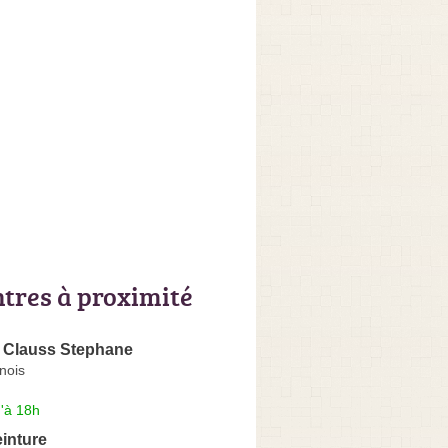
ntres à proximité
e Clauss Stephane
lnois
'à 18h
einture