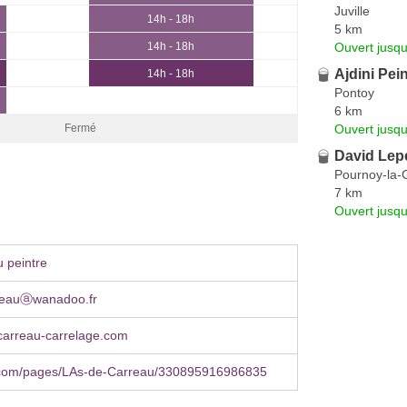
Juville
14h - 18h
5 km
Ouvert jusqu
14h - 18h
Ajdini Pei
14h - 18h
Pontoy
6 km
Ouvert jusqu
Fermé
David Lepe
Pournoy-la-
7 km
Ouvert jusqu
 peintre
reauⓐwanadoo.fr
arreau-carrelage.com
com/pages/LAs-de-Carreau/330895916986835