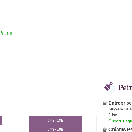
'à 18h
Pei
Entrepris
Silly-en-Sau
3 km
Ouvert jusqu
14h - 18h
Créatifs P
14h - 18h