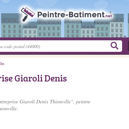
lle
ise Giaroli Denis
ntreprise Giaroli Denis Thionville", peintre
ionville.