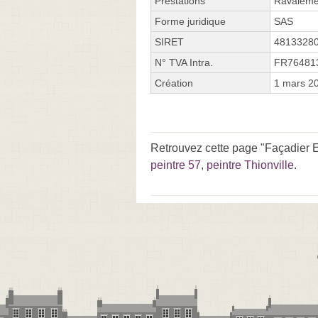
Prestations
Ravalemen
Forme juridique
SAS
SIRET
4813328
N° TVA Intra.
FR76481
Création
1 mars 2
Retrouvez cette page "Façadier E
peintre 57
,
peintre Thionville
.