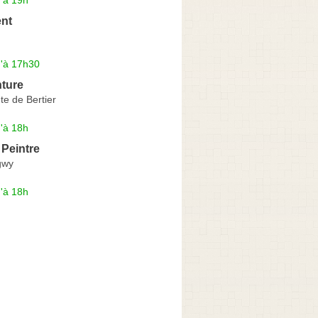
nt
u'à 17h30
ture
e de Bertier
'à 18h
Peintre
gwy
'à 18h