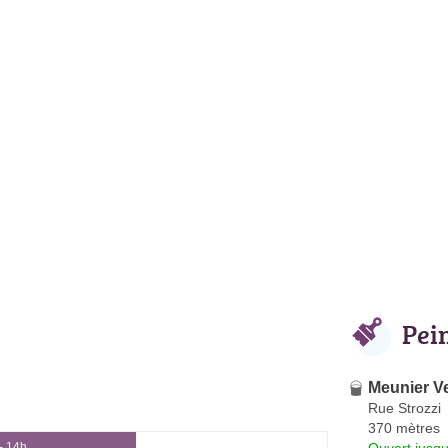
Pei
Meunier V
Rue Strozzi
370 mètres
Ouvert jusqu
- 14h