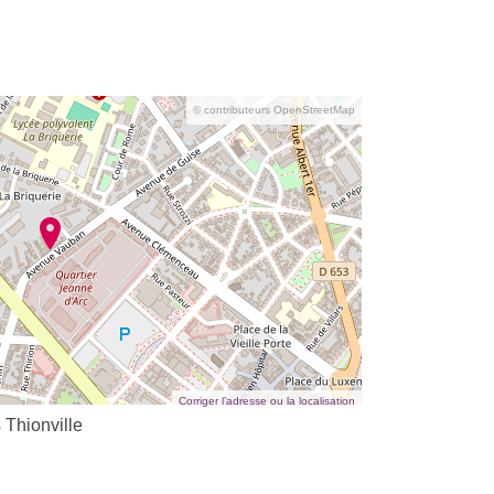
© contributeurs OpenStreetMap
Corriger l’adresse ou la localisation
 Thionville