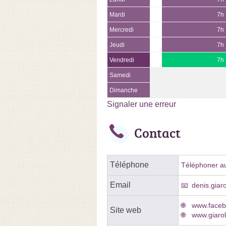
Mardi
7h 
Mercredi
7h 
Jeudi
7h 
Vendredi
7h 
Samedi
Dimanche
Signaler une erreur
Contact
Téléphone
Téléphoner au
Email
denis.giar
www.faceb
Site web
www.giaroli