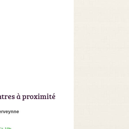
ntres à proximité
erveynne
'à 19h