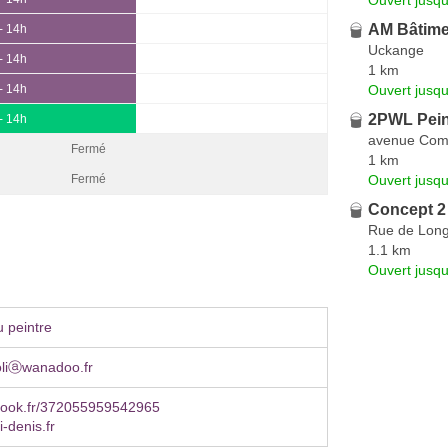
AM Bâtime
- 14h
Uckange
- 14h
1 km
Ouvert jusq
- 14h
2PWL Pein
- 14h
avenue Comt
Fermé
1 km
Ouvert jusqu
Fermé
Concept 2 
Rue de Lon
1.1 km
Ouvert jusqu
 peintre
oliⓐwanadoo.fr
ook.fr/372055959542965
-denis.fr