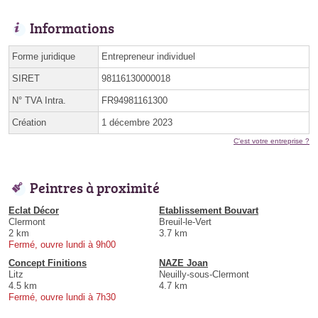
Informations
Forme juridique
Entrepreneur individuel
SIRET
98116130000018
N° TVA Intra.
FR94981161300
Création
1 décembre 2023
C'est votre entreprise ?
Peintres à proximité
Eclat Décor
Etablissement Bouvart
Clermont
Breuil-le-Vert
2 km
3.7 km
Fermé, ouvre lundi à 9h00
Concept Finitions
NAZE Joan
Litz
Neuilly-sous-Clermont
4.5 km
4.7 km
Fermé, ouvre lundi à 7h30