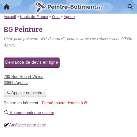
Accueil
>
Hauts-de-France
>
Oise
>
Agnetz
RG Peinture
Cette fiche présente "RG Peinture", peintre situé
rue robert weiss
, 60600
Agnetz.
Demande de devis en ligne
280 Rue Robert Weiss
60600 Agnetz
📞 Appeler ce peintre
Peintre en bâtiment
-
Fermé, ouvre demain à 8h
Recommander ce peintre
Améliorer cette fiche