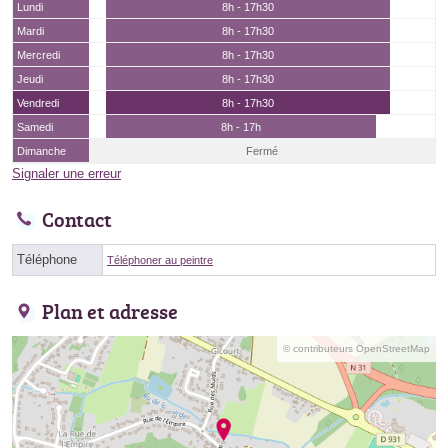
Lundi
8h - 17h30
Mardi
8h - 17h30
Mercredi
8h - 17h30
Jeudi
8h - 17h30
Vendredi
8h - 17h30
Samedi
8h - 17h
Dimanche
Fermé
Signaler une erreur
Contact
Téléphone
Téléphoner au peintre
Plan et adresse
© contributeurs OpenStreetMap