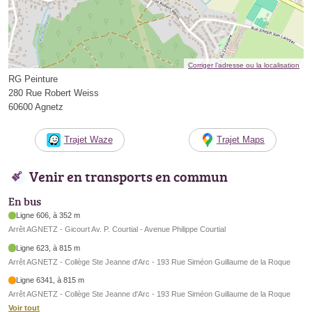
Corriger l’adresse ou la localisation
RG Peinture
280 Rue Robert Weiss
60600 Agnetz
Trajet Waze
Trajet Maps
Venir en transports en commun
En bus
Ligne 606, à 352 m
Arrêt AGNETZ - Gicourt Av. P. Courtial - Avenue Philippe Courtial
Ligne 623, à 815 m
Arrêt AGNETZ - Collège Ste Jeanne d'Arc - 193 Rue Siméon Guillaume de la Roque
Ligne 6341, à 815 m
Arrêt AGNETZ - Collège Ste Jeanne d'Arc - 193 Rue Siméon Guillaume de la Roque
Voir tout