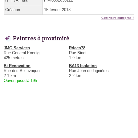
N° TVA Intra.
FR48502036122
Création
15 février 2018
C'est votre entreprise ?
Peintres à proximité
JMG Services
Rdeco78
Rue General Koenig
Rue Binet
425 mètres
1.9 km
Bt Renovation
BA13 Isolation
Rue des Bellovaques
Rue Jean de Lignières
2.1 km
2.2 km
Ouvert jusqu'à 19h