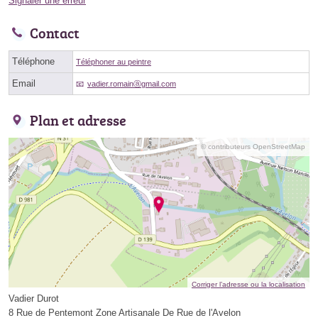
Signaler une erreur
Contact
Téléphone
Téléphoner au peintre
Email
vadier.romainⓐgmail.com
Plan et adresse
© contributeurs OpenStreetMap
Corriger l’adresse ou la localisation
Vadier Durot
8 Rue de Pentemont Zone Artisanale De Rue de l'Avelon