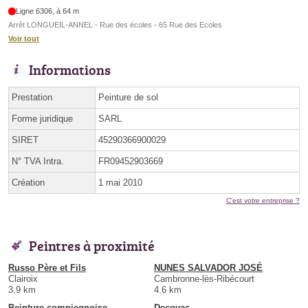
Ligne 6306, à 64 m
Arrêt LONGUEIL-ANNEL - Rue des écoles - 65 Rue des Ecoles
Voir tout
Informations
Prestation
Peinture de sol
Forme juridique
SARL
SIRET
45290366900029
N° TVA Intra.
FR09452903669
Création
1 mai 2010
C'est votre entreprise ?
Peintres à proximité
Russo Père et Fils
NUNES SALVADOR JOSÉ
Clairoix
Cambronne-lès-Ribécourt
3.9 km
4.6 km
Peinture compiegnoise
Decovac