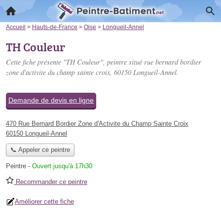
Accueil
>
Hauts-de-France
>
Oise
>
Longueil-Annel
TH Couleur
Cette fiche présente "TH Couleur", peintre situé
rue bernard bordier
zone d'activite du champ sainte croix
, 60150 Longueil-Annel.
Demande de devis en ligne
470 Rue Bernard Bordier Zone d'Activite du Champ Sainte Croix
60150 Longueil-Annel
📞 Appeler ce peintre
Peintre
-
Ouvert jusqu'à 17h30
Recommander ce peintre
Améliorer cette fiche