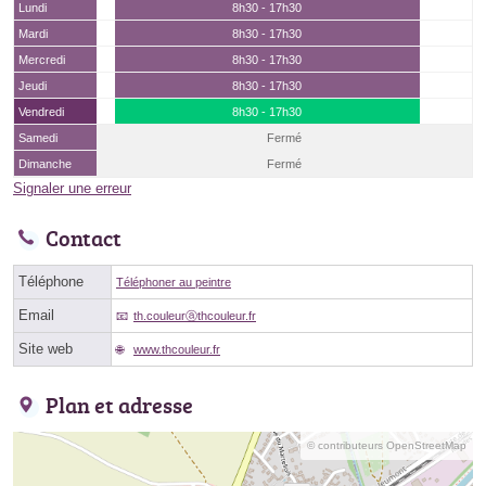
Lundi
8h30 - 17h30
Mardi
8h30 - 17h30
Mercredi
8h30 - 17h30
Jeudi
8h30 - 17h30
Vendredi
8h30 - 17h30
Samedi
Fermé
Dimanche
Fermé
Signaler une erreur
Contact
Téléphone
Téléphoner au peintre
Email
th.couleurⓐthcouleur.fr
Site web
www.thcouleur.fr
Plan et adresse
© contributeurs OpenStreetMap