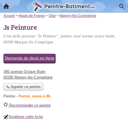
Accueil
>
Hauts-de-France
>
Oise
>
Margny-lès-Compiègne
Js Peinture
Cette fiche présente "Js Peinture", peintre situé
avenue octave butin
,
60280 Margny-lès-Compiègne.
Demande de devis en ligne
340 avenue Octave Butin
60280 Margny-lès-Compiègne
📞 Appeler ce peintre
Peintre
-
Fermé, ouvre à 8h
Recommander ce peintre
Améliorer cette fiche