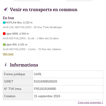
Venir en transports en commun
En bus
HOPLA le Bus, à 232 m
Arrêt ZAC MOYVILLERS - 60 Rue Thelu Boullenger
Ligne 6806, à 544 m
Arrêt MOYVILLERS - Ecole - 1 Allée des Ecoliers
Ligne 659, à 331 m
Arrêt MOYVILLERS - Centre - 70 Rue des Sablons
Voir tout
Informations
Forme juridique
SARL
SIRET
81918499500028
N° TVA Intra.
FR51819184995
Création
15 septembre 2024
C'est votre entreprise ?