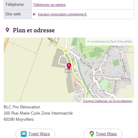
Téléphone
Téléphoner au peintre
Site web
travaux-renovation-compiegne.fr
Plan et adresse
© contributeurs OpenStreetMap
Corriger l’adresse ou la localisation
BLC Pro Rénovation
160 Rue Marie Curie Zone Intermarché
60190 Moyvillers
Trajet Waze
Trajet Maps