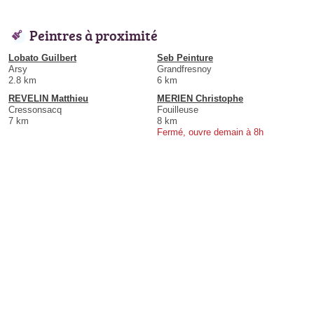
Peintres à proximité
Lobato Guilbert
Seb Peinture
Arsy
Grandfresnoy
2.8 km
6 km
REVELIN Matthieu
MERIEN Christophe
Cressonsacq
Fouilleuse
7 km
8 km
Fermé, ouvre demain à 8h