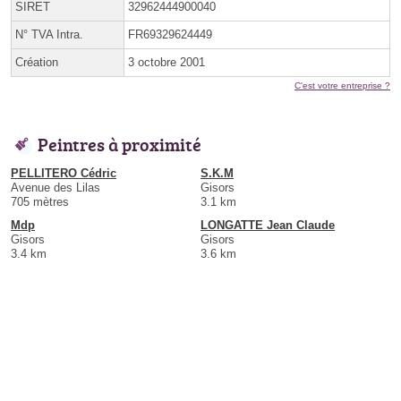
SIRET
32962444900040
N° TVA Intra.
FR69329624449
Création
3 octobre 2001
C'est votre entreprise ?
Peintres à proximité
PELLITERO Cédric
S.K.M
Avenue des Lilas
Gisors
705 mètres
3.1 km
Mdp
LONGATTE Jean Claude
Gisors
Gisors
3.4 km
3.6 km