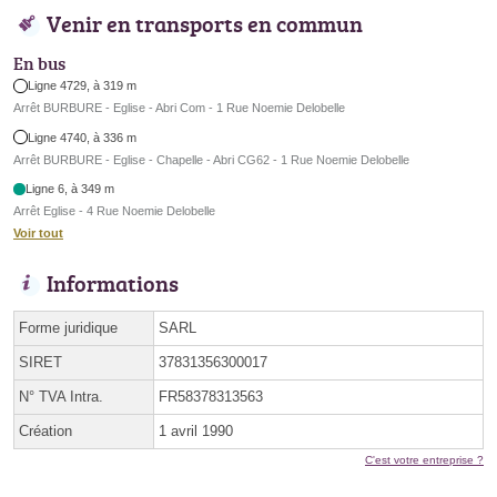
Venir en transports en commun
En bus
Ligne 4729, à 319 m
Arrêt BURBURE - Eglise - Abri Com - 1 Rue Noemie Delobelle
Ligne 4740, à 336 m
Arrêt BURBURE - Eglise - Chapelle - Abri CG62 - 1 Rue Noemie Delobelle
Ligne 6, à 349 m
Arrêt Eglise - 4 Rue Noemie Delobelle
Voir tout
Informations
Forme juridique
SARL
SIRET
37831356300017
N° TVA Intra.
FR58378313563
Création
1 avril 1990
C'est votre entreprise ?