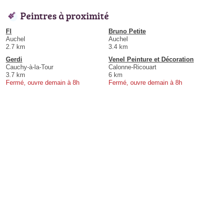
Peintres à proximité
Fl
Bruno Petite
Auchel
Auchel
2.7 km
3.4 km
Gerdi
Venel Peinture et Décoration
Cauchy-à-la-Tour
Calonne-Ricouart
3.7 km
6 km
Fermé, ouvre demain à 8h
Fermé, ouvre demain à 8h