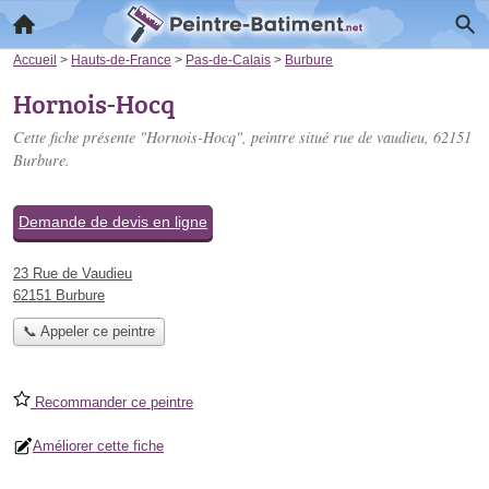
Accueil
>
Hauts-de-France
>
Pas-de-Calais
>
Burbure
Hornois-Hocq
Cette fiche présente "Hornois-Hocq", peintre situé
rue de vaudieu
, 62151
Burbure.
Demande de devis en ligne
23 Rue de Vaudieu
62151 Burbure
📞 Appeler ce peintre
Recommander ce peintre
Améliorer cette fiche