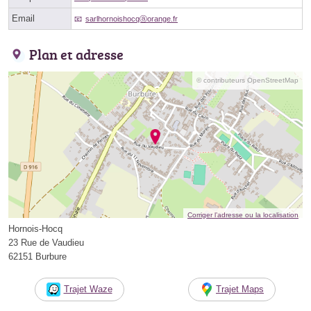
Email
sarlhornoishocqⓐorange.fr
Plan et adresse
© contributeurs OpenStreetMap
Corriger l’adresse ou la localisation
Hornois-Hocq
23 Rue de Vaudieu
62151 Burbure
Trajet Waze
Trajet Maps