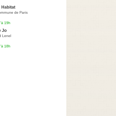
 Habitat
ommune de Paris
'à 19h
e Jo
 Lenel
'à 18h