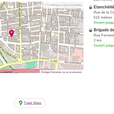
© contributeurs OpenStreetMap
Etanchéité
Rue de la C
515 mètres
Ouvert jusqu
Brigade d
Rue Fernand
2 km
Ouvert jusqu
Corriger l’adresse ou la localisation
Trajet Maps