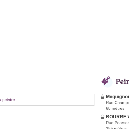
Pei
Mequignon
 peintre
Rue Champai
68 mètres
BOURRE W
Rue Pearso
285 mètres