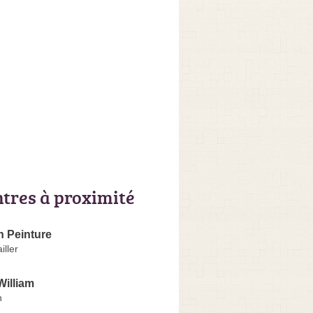
ntres à proximité
 Peinture
ller
illiam
n