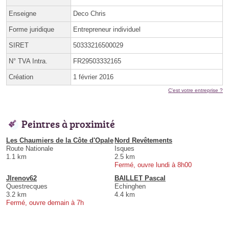
Enseigne
Deco Chris
Forme juridique
Entrepreneur individuel
SIRET
50333216500029
N° TVA Intra.
FR29503332165
Création
1 février 2016
C'est votre entreprise ?
Peintres à proximité
Les Chaumiers de la Côte d'Opale
Nord Revêtements
Route Nationale
Isques
1.1 km
2.5 km
Fermé, ouvre lundi à 8h00
Jlrenov62
BAILLET Pascal
Questrecques
Echinghen
3.2 km
4.4 km
Fermé, ouvre demain à 7h