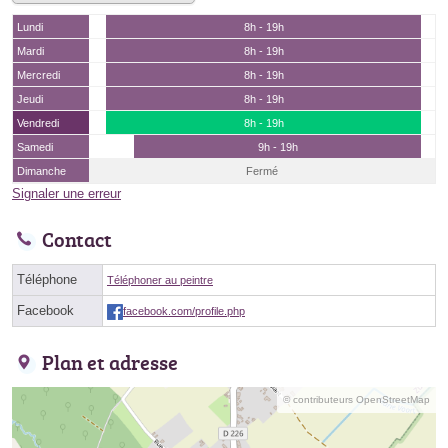
Lundi
8h - 19h
Mardi
8h - 19h
Mercredi
8h - 19h
Jeudi
8h - 19h
Vendredi
8h - 19h
Samedi
9h - 19h
Dimanche
Fermé
Signaler une erreur
Contact
Téléphone
Téléphoner au peintre
Facebook
facebook.com/profile.php
Plan et adresse
© contributeurs OpenStreetMap