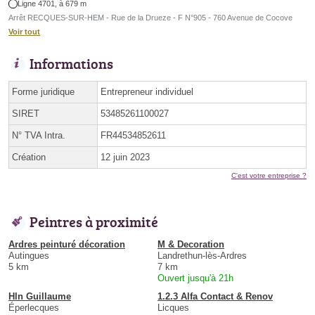
Ligne 4701, à 679 m
Arrêt RECQUES-SUR-HEM - Rue de la Drueze - F N°905 - 760 Avenue de Cocove
Voir tout
Informations
Forme juridique
Entrepreneur individuel
SIRET
53485261100027
N° TVA Intra.
FR44534852611
Création
12 juin 2023
C'est votre entreprise ?
Peintres à proximité
Ardres peinturé décoration
M & Decoration
Autingues
Landrethun-lès-Ardres
5 km
7 km
Ouvert jusqu'à 21h
Hln Guillaume
1.2.3 Alfa Contact & Renov
Éperlecques
Licques