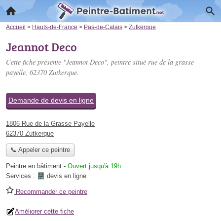
Accueil
>
Hauts-de-France
>
Pas-de-Calais
>
Zutkerque
Jeannot Deco
Cette fiche présente "Jeannot Deco", peintre situé
rue de la grasse
payelle
, 62370 Zutkerque.
Demande de devis en ligne
1806 Rue de la Grasse Payelle
62370 Zutkerque
📞 Appeler ce peintre
Peintre en bâtiment
-
Ouvert jusqu'à 19h
Services :
devis en ligne
Recommander ce peintre
Améliorer cette fiche