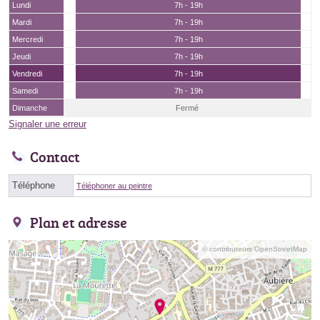
Lundi
7h - 19h
Mardi
7h - 19h
Mercredi
7h - 19h
Jeudi
7h - 19h
Vendredi
7h - 19h
Samedi
7h - 19h
Dimanche
Fermé
Signaler une erreur
Contact
Téléphone
Téléphoner au peintre
Plan et adresse
© contributeurs OpenStreetMap