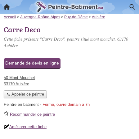
Accueil
>
Auvergne-Rhône-Alpes
>
Puy-de-Dôme
>
Aubière
Carre Deco
Cette fiche présente "Carre Deco", peintre situé
mont mouchet
, 63170
Aubière.
Demande de devis en ligne
50 Mont Mouchet
63170 Aubière
📞 Appeler ce peintre
Peintre en bâtiment
-
Fermé, ouvre demain à 7h
Recommander ce peintre
Améliorer cette fiche