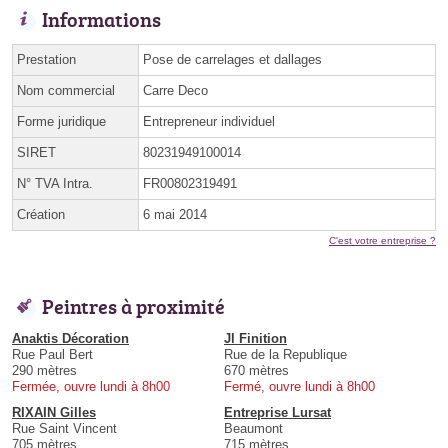
Informations
Prestation
Pose de carrelages et dallages
Nom commercial
Carre Deco
Forme juridique
Entrepreneur individuel
SIRET
80231949100014
N° TVA Intra.
FR00802319491
Création
6 mai 2014
C'est votre entreprise ?
Peintres à proximité
Anaktis Décoration
Jl Finition
Rue Paul Bert
Rue de la Republique
290 mètres
670 mètres
Fermée, ouvre lundi à 8h00
Fermé, ouvre lundi à 8h00
RIXAIN Gilles
Entreprise Lursat
Rue Saint Vincent
Beaumont
705 mètres
715 mètres