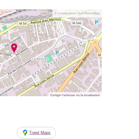
© contributeurs OpenStreetMap
Corriger l’adresse ou la localisation
Trajet Maps