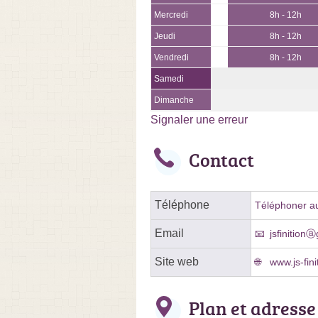
Mercredi
8h - 12h
Jeudi
8h - 12h
Vendredi
8h - 12h
Samedi
Dimanche
Signaler une erreur
Contact
Téléphone
Téléphoner au
Email
jsfinition
Site web
www.js-finit
Plan et adresse