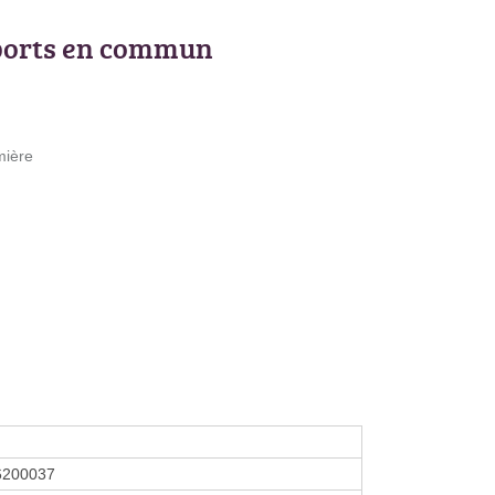
ports en commun
mière
6200037