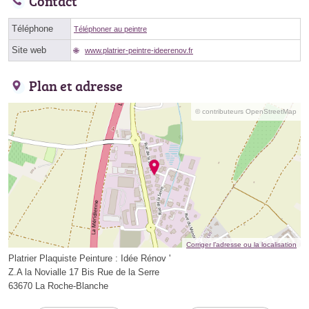
Contact
Téléphone
Téléphoner au peintre
Site web
www.platrier-peintre-ideerenov.fr
Plan et adresse
© contributeurs OpenStreetMap
Corriger l’adresse ou la localisation
Platrier Plaquiste Peinture : Idée Rénov '
Z.A la Novialle 17 Bis Rue de la Serre
63670 La Roche-Blanche