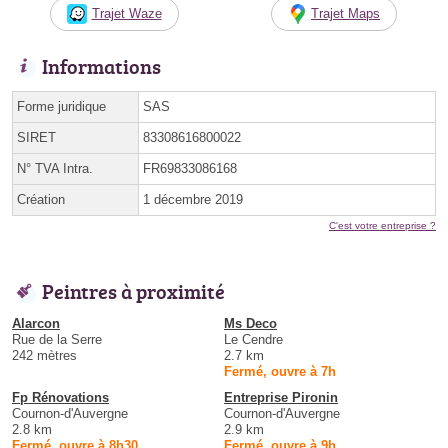
Trajet Waze
Trajet Maps
Informations
Forme juridique
SAS
SIRET
83308616800022
N° TVA Intra.
FR69833086168
Création
1 décembre 2019
C'est votre entreprise ?
Peintres à proximité
Alarcon
Ms Deco
Rue de la Serre
Le Cendre
242 mètres
2.7 km
Fermé, ouvre à 7h
Fp Rénovations
Entreprise Pironin
Cournon-d'Auvergne
Cournon-d'Auvergne
2.8 km
2.9 km
Fermé, ouvre à 8h30
Fermé, ouvre à 9h