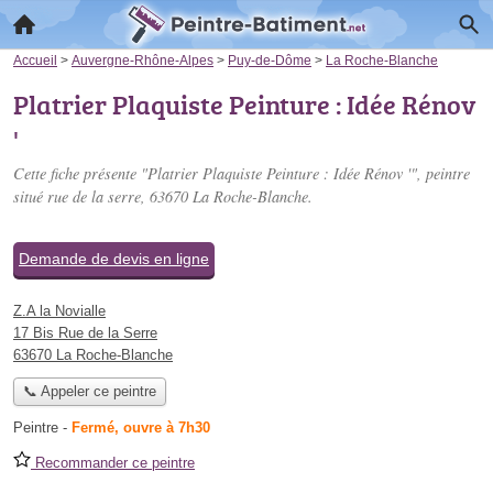
Accueil
>
Auvergne-Rhône-Alpes
>
Puy-de-Dôme
>
La Roche-Blanche
Platrier Plaquiste Peinture : Idée Rénov
'
Cette fiche présente "Platrier Plaquiste Peinture : Idée Rénov '", peintre
situé
rue de la serre
, 63670 La Roche-Blanche.
Demande de devis en ligne
Z.A la Novialle
17 Bis Rue de la Serre
63670 La Roche-Blanche
📞 Appeler ce peintre
Peintre
-
Fermé, ouvre à 7h30
Recommander ce peintre