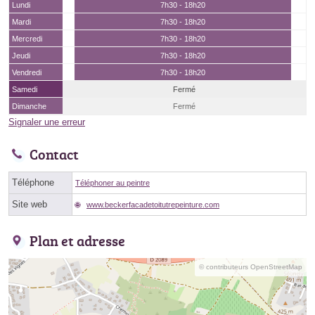
Lundi
7h30 - 18h20
Mardi
7h30 - 18h20
Mercredi
7h30 - 18h20
Jeudi
7h30 - 18h20
Vendredi
7h30 - 18h20
Samedi
Fermé
Dimanche
Fermé
Signaler une erreur
Contact
Téléphone
Téléphoner au peintre
Site web
www.beckerfacadetoitutrepeinture.com
Plan et adresse
© contributeurs OpenStreetMap