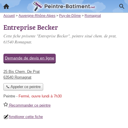
Accueil
>
Auvergne-Rhône-Alpes
>
Puy-de-Dôme
>
Romagnat
Entreprise Becker
Cette fiche présente "Entreprise Becker", peintre situé
chem. de prat
,
63540 Romagnat.
Demande de devis en ligne
25 Bis Chem. De Prat
63540 Romagnat
📞 Appeler ce peintre
Peintre
-
Fermé, ouvre lundi à 7h30
Recommander ce peintre
Améliorer cette fiche