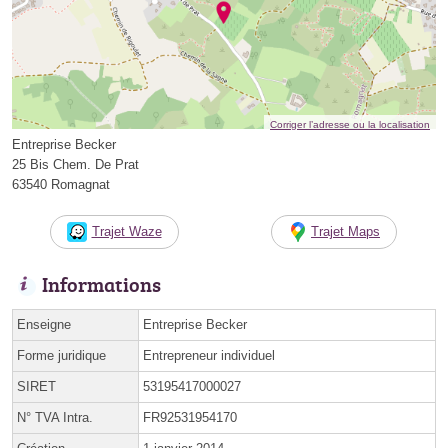
Corriger l’adresse ou la localisation
Entreprise Becker
25 Bis Chem. De Prat
63540 Romagnat
Trajet Waze
Trajet Maps
Informations
Enseigne
Entreprise Becker
Forme juridique
Entrepreneur individuel
SIRET
53195417000027
N° TVA Intra.
FR92531954170