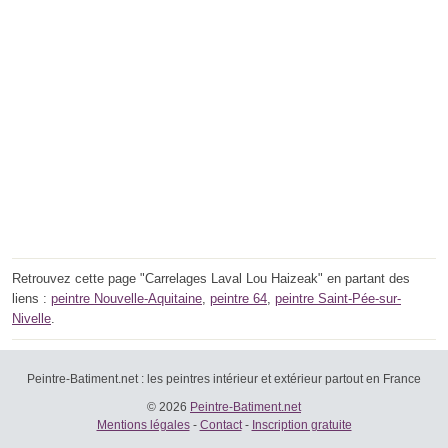
Retrouvez cette page "Carrelages Laval Lou Haizeak" en partant des
liens :
peintre Nouvelle-Aquitaine
,
peintre 64
,
peintre Saint-Pée-sur-
Nivelle
.
Peintre-Batiment.net : les peintres intérieur et extérieur partout en France
© 2026
Peintre-Batiment.net
Mentions légales
-
Contact
-
Inscription gratuite