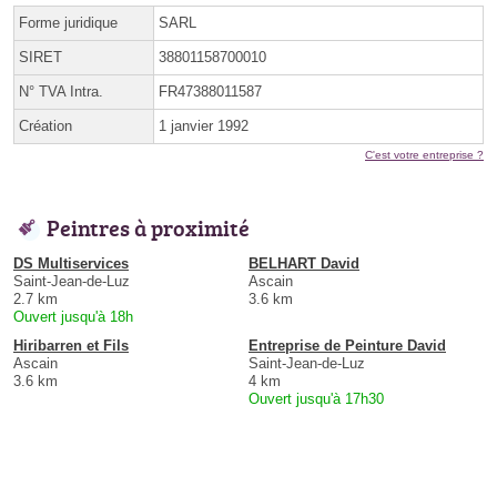
Forme juridique
SARL
SIRET
38801158700010
N° TVA Intra.
FR47388011587
Création
1 janvier 1992
C'est votre entreprise ?
Peintres à proximité
DS Multiservices
BELHART David
Saint-Jean-de-Luz
Ascain
2.7 km
3.6 km
Ouvert jusqu'à 18h
Hiribarren et Fils
Entreprise de Peinture David
Ascain
Saint-Jean-de-Luz
3.6 km
4 km
Ouvert jusqu'à 17h30